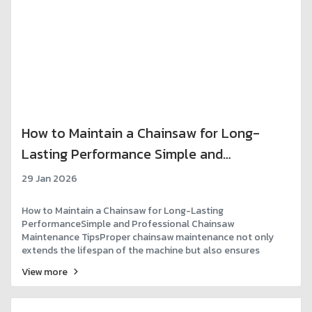
How to Maintain a Chainsaw for Long-
Lasting Performance Simple and
Professional Chainsaw Maintenance Tips
29 Jan 2026
How to Maintain a Chainsaw for Long-Lasting
PerformanceSimple and Professional Chainsaw
Maintenance TipsProper chainsaw maintenance not only
extends the lifespan of the machine but also ensures
optimal performance, safety, and long-term value. By
View more
following these simple maintenance steps, your chainsaw
will remain reliable and efficient for years to come.