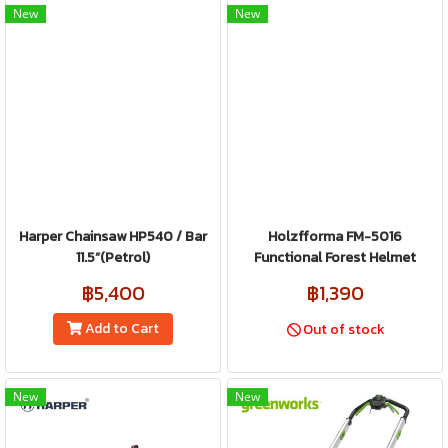
New
New
Harper Chainsaw HP540 / Bar
Holzfforma FM-5016
11.5”(Petrol)
Functional Forest Helmet
฿5,400
฿1,390
Add to Cart
Out of stock
New
New