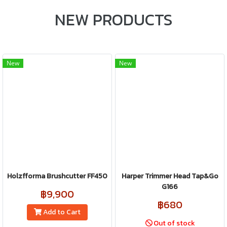
NEW PRODUCTS
New
New
Holzfforma Brushcutter FF450
Harper Trimmer Head Tap&Go
G166
฿9,900
฿680
Add to Cart
Out of stock