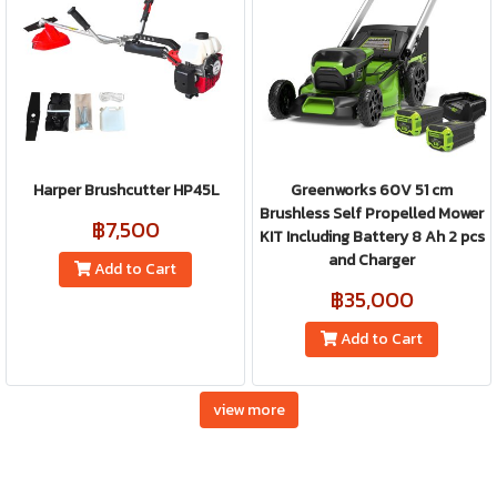
Harper Brushcutter HP45L
Greenworks 60V 51 cm
Brushless Self Propelled Mower
฿7,500
KIT Including Battery 8 Ah 2 pcs
and Charger
Add to Cart
฿35,000
Add to Cart
view more