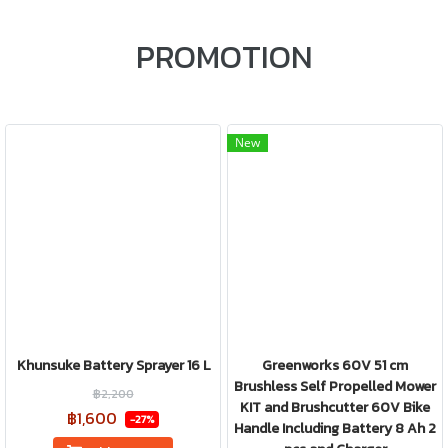
PROMOTION
New
Khunsuke Battery Sprayer 16 L
Greenworks 60V 51 cm
Brushless Self Propelled Mower
฿2,200
KIT and Brushcutter 60V Bike
฿1,600
-27%
Handle Including Battery 8 Ah 2