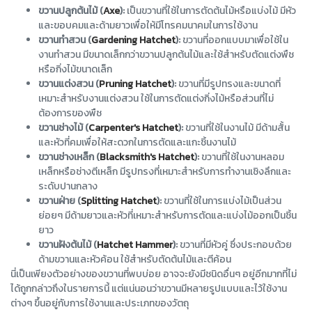
ขวานปลูกต้นไม้ (
Axe
):
เป็นขวานที่ใช้ในการตัดต้นไม้หรือแบ่งไม้ มีหัว
และขอบคมและด้ามยาวเพื่อให้มีโทรคมนาคมในการใช้งาน
ขวานทำสวน (
Gardening Hatchet
):
ขวานที่ออกแบบมาเพื่อใช้ใน
งานทำสวน มีขนาดเล็กกว่าขวานปลูกต้นไม้และใช้สำหรับตัดแต่งพืช
หรือกิ่งไม้ขนาดเล็ก
ขวานแต่งสวน (
Pruning Hatchet
):
ขวานที่มีรูปทรงและขนาดที่
เหมาะสำหรับงานแต่งสวน ใช้ในการตัดแต่งกิ่งไม้หรือส่วนที่ไม่
ต้องการของพืช
ขวานช่างไม้ (
Carpenter's Hatchet
):
ขวานที่ใช้ในงานไม้ มีด้ามสั้น
และหัวที่คมเพื่อให้สะดวกในการตัดและแกะชิ้นงานไม้
ขวานช่างเหล็ก (
Blacksmith's Hatchet
):
ขวานที่ใช้ในงานหลอม
เหล็กหรือช่างตีเหล็ก มีรูปทรงที่เหมาะสำหรับการทำงานเชิงลึกและ
ระดับปานกลาง
ขวานฝ่าย (
Splitting Hatchet
):
ขวานที่ใช้ในการแบ่งไม้เป็นส่วน
ย่อยๆ มีด้ามยาวและหัวที่เหมาะสำหรับการตัดและแบ่งไม้ออกเป็นชิ้น
ยาว
ขวานฝังต้นไม้ (
Hatchet Hammer
):
ขวานที่มีหัวคู่ ซึ่งประกอบด้วย
ด้ามขวานและหัวค้อน ใช้สำหรับตัดต้นไม้และตีค้อน
นี่เป็นเพียงตัวอย่างของขวานที่พบบ่อย อาจจะยังมีชนิดอื่นๆ อยู่อีกมากที่ไม่
ได้ถูกกล่าวถึงในรายการนี้ แต่แน่นอนว่าขวานมีหลายรูปแบบและไว้ใช้งาน
ต่างๆ ขึ้นอยู่กับการใช้งานและประเภทของวัตถุ