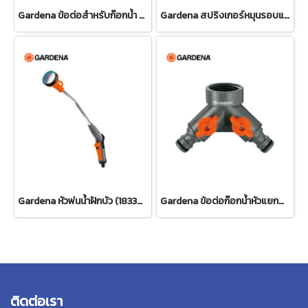
Gardena ข้อต่อสำหรับก๊อกน้ำ ขนาด 3/4" (26.5 มม.) (00921-50)
Gardena สปริงเกอร์หมุนรอบแบบปรับได้ Tango (02065-20)
Gardena หัวพ่นน้ำฝักบัว (18330-20)
Gardena ข้อต่อก๊อกน้ำหัวแยกสองทาง 26.5 มม. (3/4") (00938-20)
ติดต่อเรา