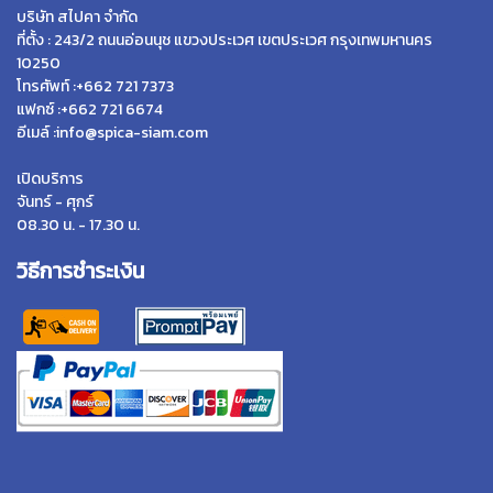
บริษัท สไปคา จำกัด
ที่ตั้ง : 243/2 ถนนอ่อนนุช แขวงประเวศ เขตประเวศ กรุงเทพมหานคร
10250
โทรศัพท์ :+662 721 7373
แฟกซ์ :+662 721 6674
อีเมล์ :info@spica-siam.com
เปิดบริการ
จันทร์ - ศุกร์
08.30 น. - 17.30 น.
วิธีการชำระเงิน