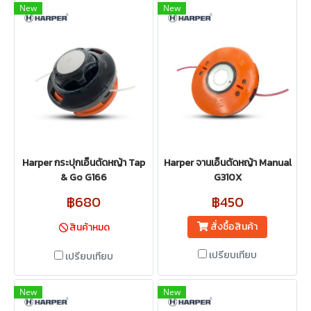
New
New
Harper กระปุกเอ็นตัดหญ้า Tap
Harper จานเอ็นตัดหญ้า Manual
& Go G166
G310X
฿680
฿450
สั่งซื้อสินค้า
สินค้าหมด
เปรียบเทียบ
เปรียบเทียบ
New
New