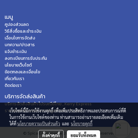
เมนู
คูปองส่วนลด
วิธีสั่งซื้อและชำระเงิน
เงื่อนไขการจัดส่ง
บทความ/ข่าวสาร
แจ้งชำระเงิน
ลงทะเบียนการรับประกัน
นโยบายเว็บไซต์
ข้อตกลงและเงื่อนไข
เกี่ยวกับเรา
ติดต่อเรา
บริการจัดส่งสินค้า
บริการจัดส่งสินค้า ไปรษณีย์ไทย , Kerry Express
ราคาสินค้าข้างต้นรวมภาษีมูลค่าเพิ่ม 7% แล้ว
เว็บไซต์นี้มีการใช้งานคุกกี้ เพื่อเพิ่มประสิทธิภาพและประสบการณ์ที่ดี
ในการใช้งานเว็บไซต์ของท่าน ท่านสามารถอ่านรายละเอียดเพิ่มเติม
ได้ที่
นโยบายความเป็นส่วนตัว
และ
นโยบายคุกกี้
© Spica Ecommerce 2020 | All Rights Reserved
ตั้งค่าคุกกี้
ยอมรับทั้งหมด