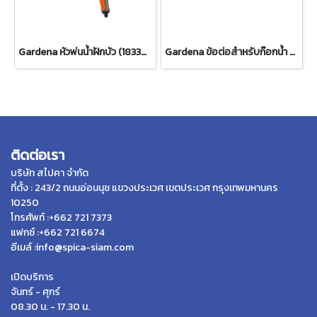
Gardena หัวพ่นน้ำฝักบัว (18330-20)
Gardena ข้อต่อสำหรับก๊อกน้ำ ขนาด 3/4" (26.5 มม.) (00921-50)
ติดต่อเรา
บริษัท สไปคา จำกัด
ที่ตั้ง : 243/2 ถนนอ่อนนุช แขวงประเวศ เขตประเวศ กรุงเทพมหานคร
10250
โทรศัพท์ :+662 721 7373
แฟกซ์ :+662 721 6674
อีเมล์ :info@spica-siam.com
เปิดบริการ
จันทร์ - ศุกร์
08.30 น. - 17.30 น.