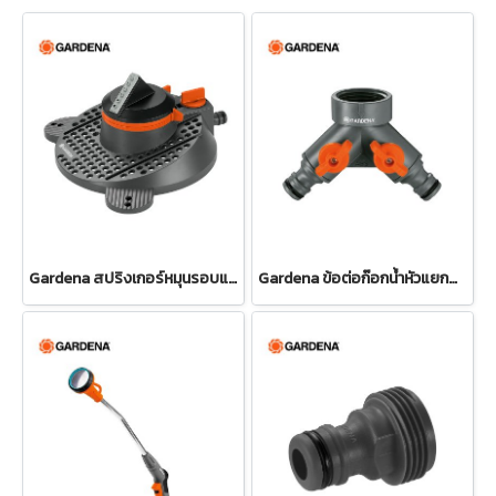
Gardena สปริงเกอร์หมุนรอบแบบปรับได้ Tango (02065-20)
Gardena ข้อต่อก๊อกน้ำหัวแยกสองทาง 26.5 มม. (3/4") (00938-20)