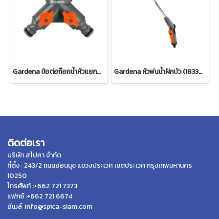
Gardena ข้อต่อก๊อกน้ำหัวแยกสองทาง 26.5 มม. (3/4") (00938-20)
Gardena หัวพ่นน้ำฝักบัว (18330-20)
ติดต่อเรา
บริษัท สไปคา จำกัด
ที่ตั้ง : 243/2 ถนนอ่อนนุช แขวงประเวศ เขตประเวศ กรุงเทพมหานคร
10250
โทรศัพท์ :+662 721 7373
แฟกซ์ :+662 721 6674
อีเมล์ :info@spica-siam.com