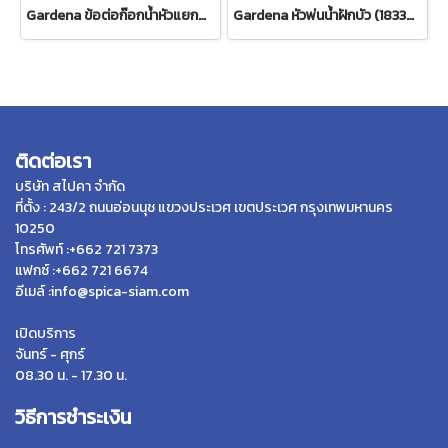
Gardena ข้อต่อก๊อกน้ำหัวแยกสองทาง 26.5 มม. (3/4") (00938-20)
Gardena หัวพ่นน้ำฝักบัว (18330-20)
ติดต่อเรา
บริษัท สไปคา จำกัด
ที่ตั้ง : 243/2 ถนนอ่อนนุช แขวงประเวศ เขตประเวศ กรุงเทพมหานคร
10250
โทรศัพท์ :+662 721 7373
แฟกซ์ :+662 721 6674
อีเมล์ :info@spica-siam.com
เปิดบริการ
จันทร์ - ศุกร์
08.30 น. - 17.30 น.
วิธีการชำระเงิน