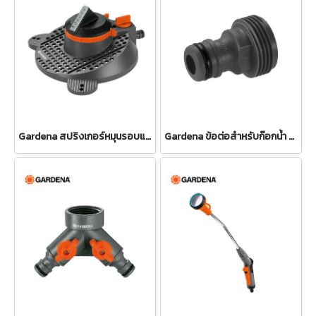
Gardena สปริงเกอร์หมุนรอบแบบปรับได้ Tango (02065-20)
Gardena ข้อต่อสำหรับก๊อกน้ำ ขนาด 3/4" (26.5 มม.) (00921-50)