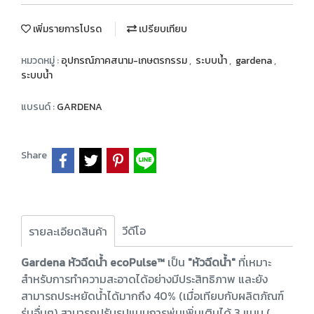
เพิ่มรายการโปรด
เปรียบเทียบ
หมวดหมู่ :
อุปกรณ์ภาคสนาม-เกษตรกรรม
,
ระบบน้ำ
,
gardena
,
ระบบน้ำ
แบรนด์ :
GARDENA
Share
วีดีโอ
รายละเอียดสินค้า
Gardena หัวฉีดน้ำ ecoPulse™
เป็น
"หัวฉีดน้ำ"
ที่เหมาะ
สำหรับการทำความสะอาดได้อย่างมีประสิทธิภาพ และยัง
สามารถประหยัดน้ำได้มากถึง 40% (เมื่อเทียบกับผลิตภัณฑ์
รุ่นอื่นๆ) สามารถปรับรูปแบบการพ่นเพิ่มเติมได้ 3 แบบ (