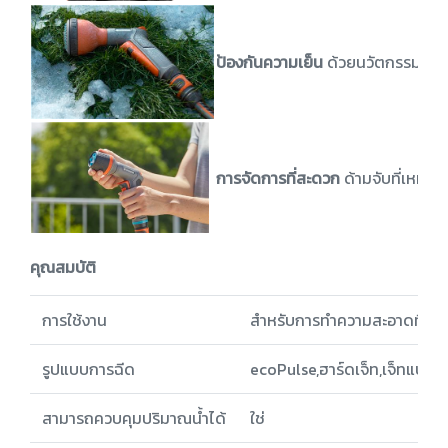
ป้องกันความเย็น
ด้วยนวัตกรรมที่พิส
การจัดการที่สะดวก
ด้ามจับที่เหมา
คุณสมบัติ
การใช้งาน
สำหรับการทำความสะอาดที่ทรง
รูปแบบการฉีด
ecoPulse,ฮาร์ดเจ็ท,เจ็ทแบน,
สามารถควบคุมปริมาณน้ำได้
ใช่