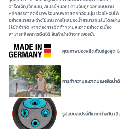
ฮาร์ดเจ็ท,เจ็ทแบน, สเปรย์หมอก) ด้ามจับถูกออกแบบตาม
หลักสรีรศาสตร์ มาพร้อมกับพลาสติกที่อ่อนนุ่ม ช่วยให้จับได้
อย่างสบายระหว่างใช้งาน การไหลของน้ำสามารถปรับได้อย่าง
ไร้ขีดจำกัด หากต้องการฉีดทำความสะอาดอย่างต่อเนื่อง
สามารถล็อคการฉีดได้ สินค้านำเข้าจากเยอรมัน
คุณภาพของผลิตภัณฑ์สูงสุด
GARDE
การทำความสะอาดประหยัดน้ำด้วย 
รูปแบบสเปรย์ที่แตกต่างกัน
เลือกรู