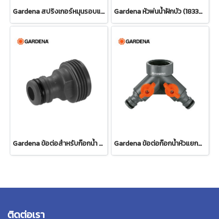
Gardena สปริงเกอร์หมุนรอบแบบปรับได้ Tango (02065-20)
Gardena หัวพ่นน้ำฝักบัว (18330-20)
Gardena ข้อต่อสำหรับก๊อกน้ำ ขนาด 3/4" (26.5 มม.) (00921-50)
Gardena ข้อต่อก๊อกน้ำหัวแยกสองทาง 26.5 มม. (3/4") (00938-20)
ติดต่อเรา