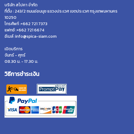
บริษัท สไปคา จำกัด
ที่ตั้ง : 243/2 ถนนอ่อนนุช แขวงประเวศ เขตประเวศ กรุงเทพมหานคร
10250
โทรศัพท์ :+662 721 7373
แฟกซ์ :+662 721 6674
อีเมล์ :info@spica-siam.com
เปิดบริการ
จันทร์ - ศุกร์
08.30 น. - 17.30 น.
วิธีการชำระเงิน