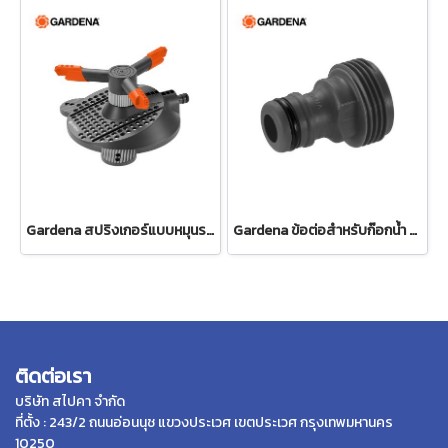
Gardena สปริงเกอร์แบบหมุนรอบ (02060-20)
Gardena ข้อต่อสำหรับก๊อกน้ำ ขนาด 3/4" (26.5 มม.) (00921-50)
ติดต่อเรา
บริษัท สไปคา จำกัด
ที่ตั้ง : 243/2 ถนนอ่อนนุช แขวงประเวศ เขตประเวศ กรุงเทพมหานคร
10250