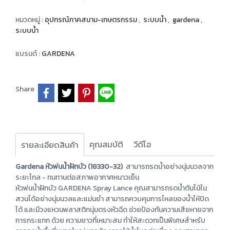
หมวดหมู่ :
อุปกรณ์ภาคสนาม-เกษตรกรรม
,
ระบบน้ำ
,
gardena
,
ระบบน้ำ
แบรนด์ :
GARDENA
Share
คุณสมบัติ
วีดีโอ
รายละเอียดสินค้า
Gardena หัวพ่นน้ำฝักบัว (18330-32)
สามารถรดน้ำอย่างนุ่มนวลจาก
ระยะไกล - ทนทานต่อสภาพอากาศหนาวเย็น
หัวพ่นน้ำฝักบัว GARDENA Spray Lance คุณสามารถรดน้ำต้นไม้ใน
สวนได้อย่างนุ่มนวลและแม่นยำ สามารถควบคุมการไหลของน้ำให้ปิด
ได้ และมีวงแหวนพลาสติกนุ่มตรงหัวฉีด ช่วยป้องกันความเสียหายจาก
การกระแทก ด้วย ความยาวที่เหมาะสม ทำให้สะดวกเป็นพิเศษสำหรับ