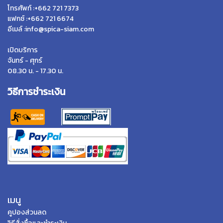
โทรศัพท์ :+662 721 7373
แฟกซ์ :+662 721 6674
อีเมล์ :info@spica-siam.com
เปิดบริการ
จันทร์ - ศุกร์
08.30 น. - 17.30 น.
วิธีการชำระเงิน
เมนู
คูปองส่วนลด