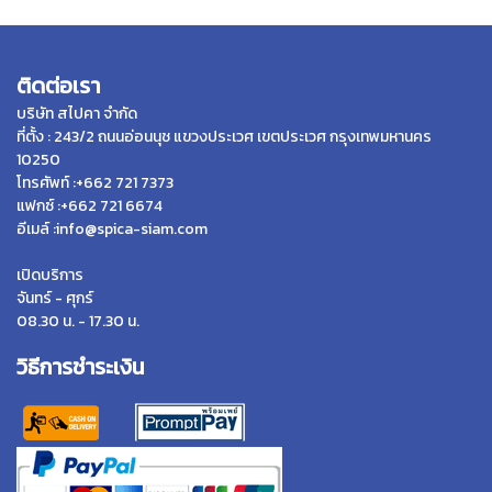
ติดต่อเรา
บริษัท สไปคา จำกัด
ที่ตั้ง : 243/2 ถนนอ่อนนุช แขวงประเวศ เขตประเวศ กรุงเทพมหานคร
10250
โทรศัพท์ :+662 721 7373
แฟกซ์ :+662 721 6674
อีเมล์ :info@spica-siam.com
เปิดบริการ
จันทร์ - ศุกร์
08.30 น. - 17.30 น.
วิธีการชำระเงิน