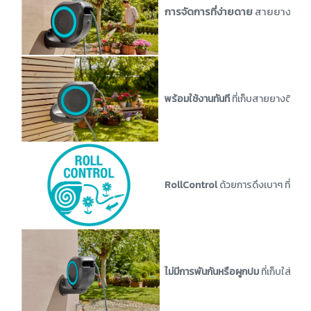
การจัดการที่ง่ายดาย
สายยางจะล็อ
พร้อมใช้งานทันที
ที่เก็บสายยางติดผน
RollControl
ด้วยการดึงเบาๆ ที่ปลา
ไม่มีการพันกันหรือผูกปม
ที่เก็บใส่สา