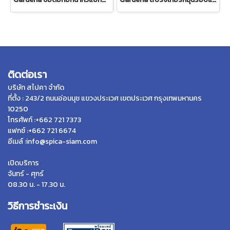
ติดต่อเรา
บริษัท สไปคา จำกัด
ที่ตั้ง : 243/2 ถนนอ่อนนุช แขวงประเวศ เขตประเวศ กรุงเทพมหานคร
10250
โทรศัพท์ :+662 721 7373
แฟกซ์ :+662 721 6674
อีเมล์ :info@spica-siam.com
เปิดบริการ
จันทร์ - ศุกร์
08.30 น. - 17.30 น.
วิธีการชำระเงิน