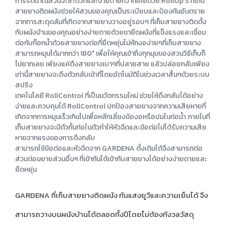
การรดน้ำในสวนจะสะดวกและง่ายดายกว่าที่เคยด้วย RollUp S ที่เก็บ
สายยางติดผนังช่วยให้สวนของคุณเป็นระเบียบและป้องกันอันตราย
จากการสะดุดล้มที่เกิดจากสายยางวางอยู่รอบๆ ที่เก็บสายยางติดตั้ง
กับผนังบ้านของคุณอย่างง่ายดายด้วยขายึดผนังที่แข็งแรงและเชื่อม
ต่อกับก๊อกน้ำด้วยสายยางต่อที่ยืดหยุ่นไม่หักงอง่ายๆที่เก็บสายยาง
สามารถหมุนได้มากกว่า 180° เพื่อให้คุณเข้าถึงทุกมุมของสวนวิธีเก็บก็
ไม่ยากเลย เพียงแค่ดึงสายยางเบาๆที่ปลายสาย แล้วปล่อยกลับเพียง
เท่านี้สายยางจะดึงตัวกลับเข้าที่โดยอัตโนมัติในช่วงเวลาสั้นๆด้วยระบบ
สปริง
เทคโนโลยี RollControl ที่เป็นนวัตกรรมใหม่ ช่วยให้ดึงกลับได้อย่าง
ง่ายและควบคุมได้ RollControl ปกป้องสายยางจากความเสียหายที่
เกิดจากการหมุนเร็วเกินไปเพื่อหลีกเลี่ยงข้องอหรือปมในท่อน้ำ ภายในที่
เก็บสายยางจะมีตัวกั้นท่อในตัวทำให้หัวฉีดและข้อต่อไม่ได้รับความเสีย
หายจากแรงของการดึงกลับ
สามารถใช้ข้อต่อและหัวฉีดจาก GARDENA ดั้งเดิมได้จึงสามารถต่อ
ส่วนต่อขยายส่วนอื่นๆ ที่เข้ากันได้เข้ากับสายยางได้อย่างง่ายดายและ
ยืดหยุ่น
GARDENA ที่เก็บสายยางติดผนัง กันแสงยูวีและความเย็นได้ จึง
สามารถวางบนผนังบ้านได้ตลอดทั้งปีโดยไม่ต้องกังวลวัสดุ