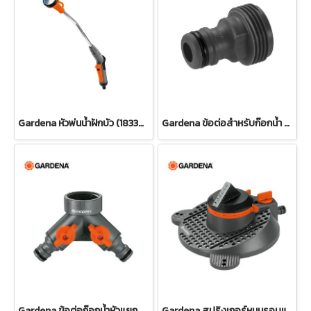
Gardena หัวพ่นน้ำฝักบัว (18330-20)
Gardena ข้อต่อสำหรับก๊อกน้ำ ขนาด 3/4" (26.5 มม.) (00921-50)
Gardena ข้อต่อก๊อกน้ำหัวแยกสองทาง 26.5 มม. (3/4") (00938-20)
Gardena สปริงเกอร์หมุนรอบแบบปรับได้ Tango (02065-20)