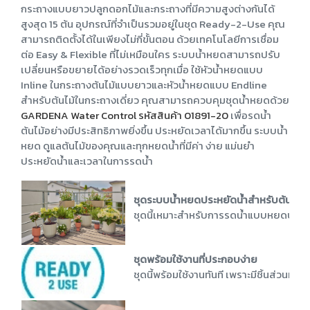
กระถางแบบยาวปลูกดอกไม้และกระถางที่มีความสูงต่างกันได้
สูงสุด 15 ต้น อุปกรณ์ที่จำเป็นรวมอยู่ในชุด Ready-2-Use คุณ
สามารถติดตั้งได้ในเพียงไม่กี่ขั้นตอน ด้วยเทคโนโลยีการเชื่อม
ต่อ Easy & Flexible ที่ไม่เหมือนใคร ระบบน้ำหยดสามารถปรับ
เปลี่ยนหรือขยายได้อย่างรวดเร็วทุกเมื่อ ใช้หัวน้ำหยดแบบ
Inline ในกระถางต้นไม้แบบยาวและหัวน้ำหยดแบบ Endline
สำหรับต้นไม้ในกระถางเดี่ยว คุณสามารถควบคุมชุดน้ำหยดด้วย
GARDENA Water Control รหัสสินค้า 01891-20
เพื่อรดน้ำ
ต้นไม้อย่างมีประสิทธิภาพยิ่งขึ้น ประหยัดเวลาได้มากขึ้น ระบบน้ำ
หยด ดูแลต้นไม้ของคุณและทุกหยดน้ำที่มีค่า ง่าย แม่นยำ
ประหยัดน้ำและเวลาในการรดน้ำ
ชุดระบบน้ำหยดประหยัดน้ำสำหรับต้นไม้ใน
ชุดนี้เหมาะสำหรับการรดน้ำแบบหยดประหยัด
ชุดพร้อมใช้งานที่ประกอบง่าย
ชุดนี้พร้อมใช้งานทันที เพราะมีชิ้นส่วนทั้