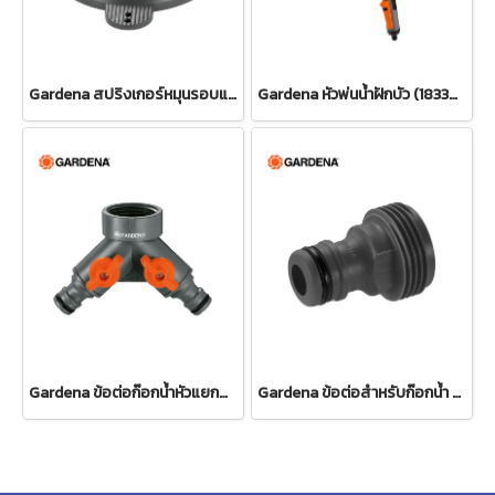
Gardena สปริงเกอร์หมุนรอบแบบปรับได้ Tango (02065-20)
Gardena หัวพ่นน้ำฝักบัว (18330-20)
Gardena ข้อต่อก๊อกน้ำหัวแยกสองทาง 26.5 มม. (3/4") (00938-20)
Gardena ข้อต่อสำหรับก๊อกน้ำ ขนาด 3/4" (26.5 มม.) (00921-50)