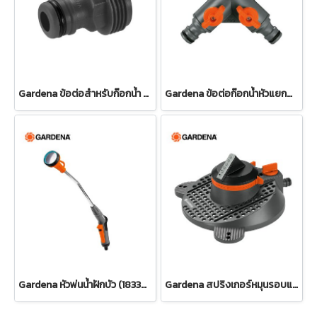
Gardena ข้อต่อสำหรับก๊อกน้ำ ขนาด 3/4" (26.5 มม.) (00921-50)
Gardena ข้อต่อก๊อกน้ำหัวแยกสองทาง 26.5 มม. (3/4") (00938-20)
Gardena หัวพ่นน้ำฝักบัว (18330-20)
Gardena สปริงเกอร์หมุนรอบแบบปรับได้ Tango (02065-20)