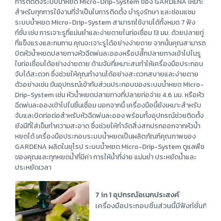
การติดตั้งระบบน้ำหยด Micro-Drip-System ของ GARDENA เหมาะ
สำหรับทุกการใช้งานที่จำเป็นในการติดตั้ง บำรุงรักษา และซ่อมแซม
ระบบน้ำหยด Micro-Drip-System สามารถใช้งานได้ทั้งหมด 7 ฟัง
ก์ชั่น เช่น การเจาะรูที่แม่นยำและง่ายดายในท่อเชื่อม 13 มม. ด้วยปลายทู่
ที่แข็งแรงและทนทาน คุณจะเจาะรูได้อย่างง่ายดาย จากนั้นคุณสามารถ
บิดหัวน้ำหยดปลายทางหัวฉีดพ่นละอองหรือปลั๊กปลายทางเข้าไปในรู
ในท่อเชื่อมได้อย่างง่ายดาย ด้ามจับที่เหมาะสมทำให้เครื่องมือประกอบ
จับได้สะดวก ซึ่งช่วยให้คุณทำงานได้อย่างสะดวกสบายและง่ายดาย
ตัวอย่างเช่น ขันอุปกรณ์เข้ากับส่วนประกอบของระบบน้ำหยด Micro-
Drip-System เช่น หัวน้ำหยดปลายทางที่ปลายท่อจ่าย 4.6 มม. หรือหัว
ฉีดพ่นละอองเข้าไปในชิ้นเชื่อม นอกจากนี้ เครื่องมือนี้ยังเหมาะสำหรับ
จับและบิดท่อต่อสำหรับหัวฉีดพ่นละออง พร้อมทั้งอุปกรณ์ช่วยติดตั้ง
ยังมีที่ใส่เข็มทำความสะอาด ซึ่งช่วยให้กำจัดสิ่งสกปรกออกจากหัวน้ำ
หยดได้ เครื่องมือประกอบระบบน้ำหยดเป็นผลิตภัณฑ์คุณภาพของ
GARDENA ผลิตในยุโรป ระบบน้ำหยด Micro-Drip-System ดูแลพืช
ของคุณและทุกหยดน้ำที่มีค่า การให้น้ำที่ง่าย แม่นยำ ประหยัดน้ำและ
ประหยัดเวลา
7 in 1 อุปกรณ์อเนกประสงค์
เครื่องมือประกอบชิ้นส่วนนี้มีฟังก์ชั่นที่