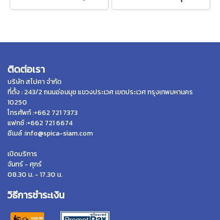
ติดต่อเรา
บริษัท สไปคา จำกัด
ที่ตั้ง : 243/2 ถนนอ่อนนุช แขวงประเวศ เขตประเวศ กรุงเทพมหานคร
10250
โทรศัพท์ :+662 721 7373
แฟกซ์ :+662 721 6674
อีเมล์ :info@spica-siam.com
เปิดบริการ
จันทร์ - ศุกร์
08.30 น. - 17.30 น.
วิธีการชำระเงิน