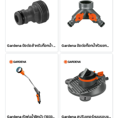
Gardena ข้อต่อสำหรับก๊อกน้ำ ขนาด 3/4" (26.5 มม.) (00921-50)
Gardena ข้อต่อก๊อกน้ำหัวแยกสองทาง 26.5 มม. (3/4") (00938-20)
Gardena หัวพ่นน้ำฝักบัว (18330-20)
Gardena สปริงเกอร์หมุนรอบแบบปรับได้ Tango (02065-20)