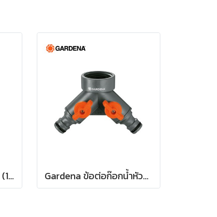
Gardena หัวพ่นน้ำฝักบัว (18330-20)
Gardena ข้อต่อก๊อกน้ำหัวแยกสองทาง 26.5 มม. (3/4") (00938-20)