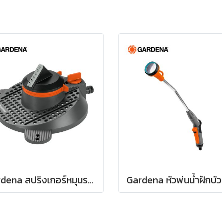
Gardena สปริงเกอร์หมุนรอบแบบปรับได้ Tango (02065-20)