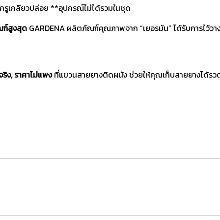
้สกรูเกลียวปล่อย **อุปกรณ์ไม่ได้รวมในชุด
ฑ์สูงสุด
GARDENA ผลิตภัณฑ์คุณภาพจาก ”เยอรมัน” ได้รับการไว้วางใ
จริง, ราคาไม่แพง
ที่แขวนสายยางติดผนัง ช่วยให้คุณเก็บสายยางได้รวดเร