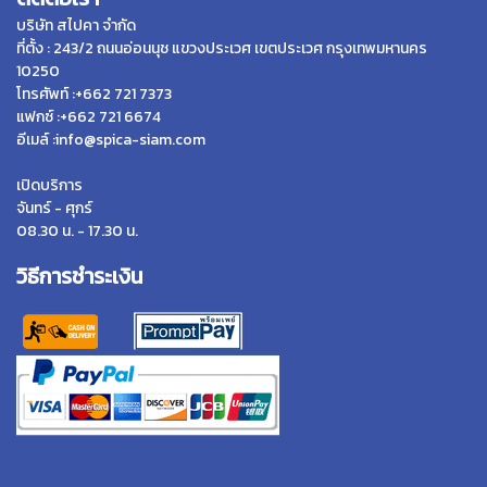
บริษัท สไปคา จำกัด
ที่ตั้ง : 243/2 ถนนอ่อนนุช แขวงประเวศ เขตประเวศ กรุงเทพมหานคร
10250
โทรศัพท์ :+662 721 7373
แฟกซ์ :+662 721 6674
อีเมล์ :info@spica-siam.com
เปิดบริการ
จันทร์ - ศุกร์
08.30 น. - 17.30 น.
วิธีการชำระเงิน