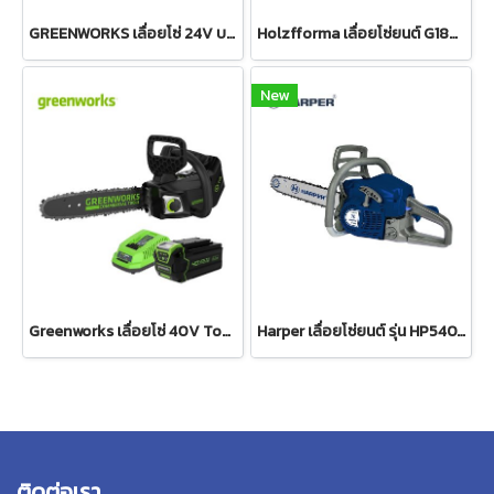
GREENWORKS เลื่อยโซ่ 24V บาร์ 10 นิ้ว พร้อมแบตเตอรี่(4 แอมป์)และแท่นชาร์จเร็ว
Holzfforma เลื่อยโซ่ยนต์ G180E PRO
New
Greenworks เลื่อยโซ่ 40V Top Handle พร้อมแบตเตอรี่และแท่นชาร์จ
Harper เลื่อยโซ่ยนต์ รุ่น HP540, บาร์ 11.5 นิ้ว
ติดต่อเรา