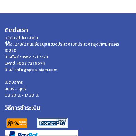
ติดต่อเรา
บริษัท สไปคา จำกัด
ที่ตั้ง : 243/2 ถนนอ่อนนุช แขวงประเวศ เขตประเวศ กรุงเทพมหานคร
10250
โทรศัพท์ :+662 721 7373
แฟกซ์ :+662 721 6674
อีเมล์ :info@spica-siam.com
เปิดบริการ
จันทร์ - ศุกร์
08.30 น. - 17.30 น.
วิธีการชำระเงิน