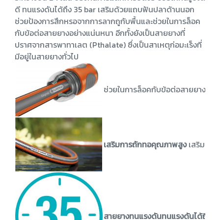
ดี ทนแรงดันได้ถึง 35 bar เสริมด้วยแถบฟันปลาด้านนอก
ช่วยป้องการสึกหรอจากการลากถูกับพื้นและช่วยในการล็อค
กับข้อต่อสายยางอย่างแน่นหนา อีกทั้งยังเป็นสายยางที่
ปราศจากสารพาทาเลต (Pthalate) ซึ่งเป็นสาเหตุก่อมะเร็งที่
มีอยู่ในสายยางทั่วไป
ช่วยในการล็อคกับข้อต่อสายยางอย่
เสริมการถักทอคุณภาพสูง
เสริมด้ว
สายยางทนแรงดันทนแรงดันได้ถึง 3