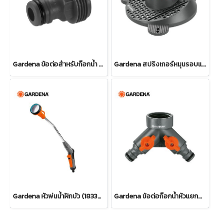
Gardena ข้อต่อสำหรับก๊อกน้ำ ขนาด 3/4" (26.5 มม.) (00921-50)
Gardena สปริงเกอร์หมุนรอบแบบปรับได้ Tango (02065-20)
Gardena หัวพ่นน้ำฝักบัว (18330-20)
Gardena ข้อต่อก๊อกน้ำหัวแยกสองทาง 26.5 มม. (3/4") (00938-20)