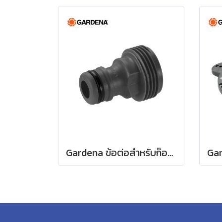
Gardena ข้อต่อสำหรับก๊อกน้ำ ขนาด 3/4" (26.5 มม.) (00921-50)