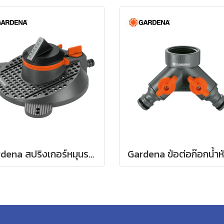
Gardena สปริงเกอร์หมุนรอบแบบปรับได้ Tango (02065-20)