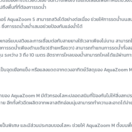
นดปรับองศาได้ด้วยตัวเอง จนกว่าจะพอใจ ใช้แถบเลื่อนเพื่อกำหนดช่วงไ
ึงพื้นที่ที่ต้องการรดน้ำ
กอร์ AquaZoom S สามารถสวิงได้อย่างต่อเนื่อง ช่วยให้การรดน้ำบนส
ซึ่งการรดน้ำสม่ำเสมอช่วยป้องกันแอ่งน้ำได้
กอร์แบบสวิงและการเชื่อมต่อกับสายยางใช้เวลาเพียงไม่นาน สามารถใช้แ
ั้งการรดน้ำเพียงด้านเดียว(ซ้ายหรือขวา) สามารถทำแทนการรดน้ำทั้ง
ยุ่น ระหว่าง 3 ถึง 10 เมตร อัตราการไหลของน้ำสามารถไหลได้แม้ผ่าน
จะเป็นจุดเยือกแข็ง หรือแสงแดดจากดวงอาทิตย์วัสดุของ AquaZoom M 
้ำของ AquaZoom M มีตัวกรองโลหะปลอดสนิมที่ป้องกันไม่ให้สิ่งสกปรก
าย อีกทั้งหัวฉีดผลิตจากพลาสติกอ่อนนุ่มสามารถทำความสะอาดได้ง่าย
งเป็นพิเศษ และมีส่วนประกอบของโลหะ ช่วยให้ AquaZoom M ตั้งบนพื้น