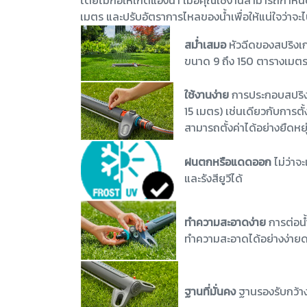
โดยไม่ก่อให้เกิดแอ่งน้ำ เมื่อคุณใช้งานสามารถกำห
เมตร และปรับอัตราการไหลของน้ำเพื่อให้แน่ใจว่าจะไปถ
สม่ำเสมอ
หัวฉีดของสปริงเ
ขนาด 9 ถึง 150 ตารางเมตร 
ใช้งานง่าย
การประกอบสปริงเ
15 เมตร) เช่นเดียวกับการต
สามารถตั้งค่าได้อย่างยืดห
ฝนตกหรือแดดออก
ไม่ว่า
และรังสียูวีได้
ทำความสะอาดง่าย
การต่อน
ทำความสะอาดได้อย่างง่ายด
ฐานที่มั่นคง
ฐานรองรับกว้า