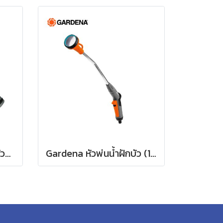
Gardena ข้อต่อก๊อกน้ำหัวแยกสองทาง 26.5 มม. (3/4") (00938-20)
Gardena หัวพ่นน้ำฝักบัว (18330-20)