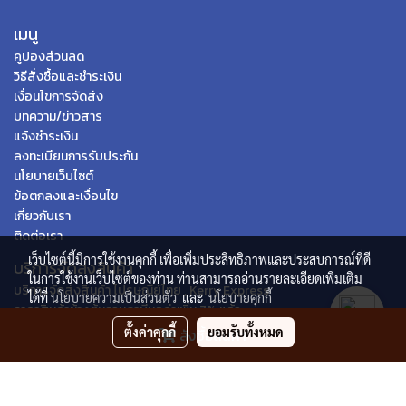
เมนู
คูปองส่วนลด
วิธีสั่งซื้อและชำระเงิน
เงื่อนไขการจัดส่ง
บทความ/ข่าวสาร
แจ้งชำระเงิน
ลงทะเบียนการรับประกัน
นโยบายเว็บไซต์
ข้อตกลงและเงื่อนไข
เกี่ยวกับเรา
ติดต่อเรา
เว็บไซต์นี้มีการใช้งานคุกกี้ เพื่อเพิ่มประสิทธิภาพและประสบการณ์ที่ดี
บริการจัดส่งสินค้า
ในการใช้งานเว็บไซต์ของท่าน ท่านสามารถอ่านรายละเอียดเพิ่มเติม
บริการจัดส่งสินค้า ไปรษณีย์ไทย , Kerry Express
ได้ที่
นโยบายความเป็นส่วนตัว
และ
นโยบายคุกกี้
ราคาสินค้าข้างต้นรวมภาษีมูลค่าเพิ่ม 7% แล้ว
ตั้งค่าคุกกี้
ยอมรับทั้งหมด
สั่งซื้อสินค้า
© Spica Ecommerce 2020 | All Rights Reserved
Powered by
MakeWebEasy.com