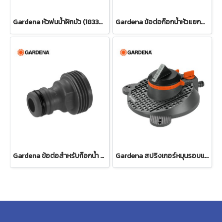
Gardena หัวพ่นน้ำฝักบัว (18330-20)
Gardena ข้อต่อก๊อกน้ำหัวแยกสองทาง 26.5 มม. (3/4") (00938-20)
Gardena ข้อต่อสำหรับก๊อกน้ำ ขนาด 3/4" (26.5 มม.) (00921-50)
Gardena สปริงเกอร์หมุนรอบแบบปรับได้ Tango (02065-20)