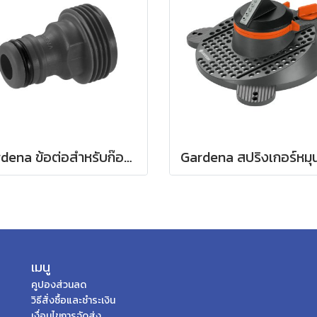
Gardena ข้อต่อสำหรับก๊อกน้ำ ขนาด 3/4" (26.5 มม.) (00921-50)
เมนู
คูปองส่วนลด
วิธีสั่งซื้อและชำระเงิน
เงื่อนไขการจัดส่ง