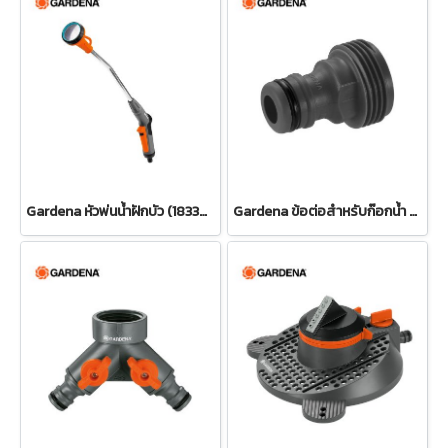
Gardena หัวพ่นน้ำฝักบัว (18330-20)
Gardena ข้อต่อสำหรับก๊อกน้ำ ขนาด 3/4" (26.5 มม.) (00921-50)