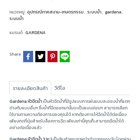
หมวดหมู่ :
อุปกรณ์ภาคสนาม-เกษตรกรรม
,
ระบบน้ำ
,
gardena
,
ระบบน้ำ
แบรนด์ :
GARDENA
Share
วีดีโอ
รายละเอียดสินค้า
Gardena หัวฉีดน้ำ
เป็นหัวฉีดน้ำที่มีรูปแบบการพ่นแบบละอองน้ำที่แตก
ต่างกับแบบอื่นๆ ซึ่งน้ำที่ฉีดออกมานั้นจะเป็นแบบอ่อนๆ สามารถเลือก
ใช้งานตามความต้องการของคุณได้ หากต้องการให้ฉีดน้ำได้ต่อเนื่อง
เพียงกดที่ปุ่มสำหรับล็อคการฉีด เพียงเท่านี้คุณก็ะสามารถฉีดน้ำได้
อย่างต่อเนื่องแล้ว
Gardena หัวฉีดน้ำ 3 in 1
เป็นสินค้าคุณภาพนำเข้าจากเยอรมัน โดยผ่าน