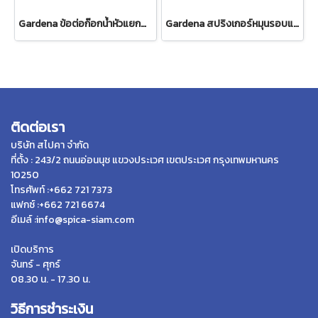
Gardena ข้อต่อก๊อกน้ำหัวแยกสองทาง 26.5 มม. (3/4") (00938-20)
Gardena สปริงเกอร์หมุนรอบแบบปรับได้ Tango (02065-20)
ติดต่อเรา
บริษัท สไปคา จำกัด
ที่ตั้ง : 243/2 ถนนอ่อนนุช แขวงประเวศ เขตประเวศ กรุงเทพมหานคร
10250
โทรศัพท์ :+662 721 7373
แฟกซ์ :+662 721 6674
อีเมล์ :info@spica-siam.com
เปิดบริการ
จันทร์ - ศุกร์
08.30 น. - 17.30 น.
วิธีการชำระเงิน