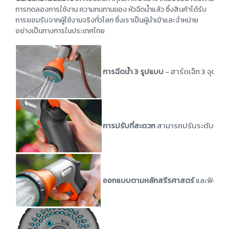
การทดลองการใช้งาน ความทนทานของ หัวฉีดน้ำแล้ว ซึ่งสินค้าได้รับ
การยอมรับจากผู้ใช้งานจริงทั่วโลก ซึ่งเราเป็นผู้นำเข้าและจำหน่าย
อย่างเป็นทางการในประเทศไทย
การฉีดน้ำ 3 รูปแบบ
- ฮาร์ดเจ็ท 3 จุดสำ
การปรับที่สะดวก
สามารถปรับระดับน้ำได้
ออกแบบตามหลักสรีรศาสตร์
และฟังก์ช