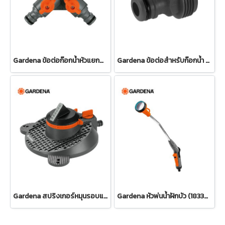
Gardena ข้อต่อก๊อกน้ำหัวแยกสองทาง 26.5 มม. (3/4") (00938-20)
Gardena ข้อต่อสำหรับก๊อกน้ำ ขนาด 3/4" (26.5 มม.) (00921-50)
Gardena สปริงเกอร์หมุนรอบแบบปรับได้ Tango (02065-20)
Gardena หัวพ่นน้ำฝักบัว (18330-20)