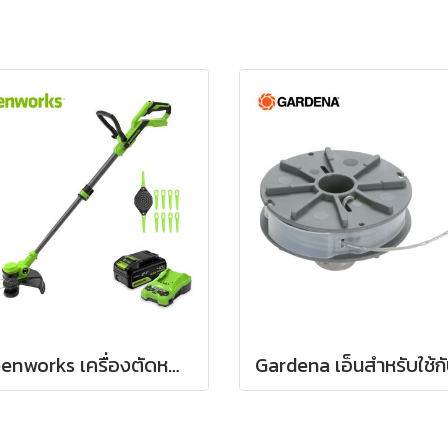
Greenworks เครื่องตัดหญ้าแบตเตอรี่ ขนาด 24V พร้อมแบตเตอรี่(4 แอมป์)และแท่นชาร์จเร็ว