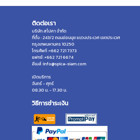
ติดต่อเรา
บริษัท สไปคา จำกัด
ที่ตั้ง : 243/2 ถนนอ่อนนุช แขวงประเวศ เขตประเวศ
กรุงเทพมหานคร 10250
โทรศัพท์ :+662 721 7373
แฟกซ์ :+662 721 6674
อีเมล์ :info@spica-siam.com
เปิดบริการ
จันทร์ - ศุกร์
08.30 น. - 17.30 น.
วิธีการชำระเงิน