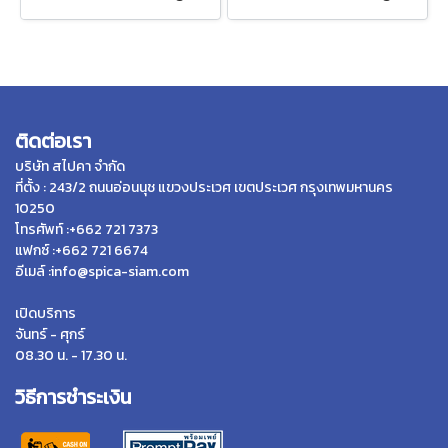
ติดต่อเรา
บริษัท สไปคา จำกัด
ที่ตั้ง : 243/2 ถนนอ่อนนุช แขวงประเวศ เขตประเวศ กรุงเทพมหานคร
10250
โทรศัพท์ :+662 721 7373
แฟกซ์ :+662 721 6674
อีเมล์ :info@spica-siam.com
เปิดบริการ
จันทร์ - ศุกร์
08.30 น. - 17.30 น.
วิธีการชำระเงิน