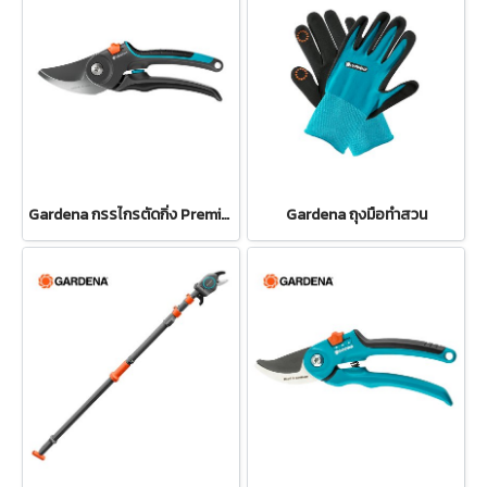
Gardena กรรไกรตัดกิ่ง PremiumCut Pro -สำหรับตัดกิ่งกว้างสูงสุด 24 มม. (12251-20)
Gardena ถุงมือทำสวน