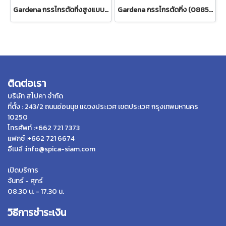
Gardena กรรไกรตัดกิ่งสูงแบบดึง ปรับความยาวได้ 400 ซม. (12081-20)
Gardena กรรไกรตัดกิ่ง (08853-34)
ติดต่อเรา
บริษัท สไปคา จำกัด
ที่ตั้ง : 243/2 ถนนอ่อนนุช แขวงประเวศ เขตประเวศ กรุงเทพมหานคร
10250
โทรศัพท์ :+662 721 7373
แฟกซ์ :+662 721 6674
อีเมล์ :info@spica-siam.com
เปิดบริการ
จันทร์ - ศุกร์
08.30 น. - 17.30 น.
วิธีการชำระเงิน