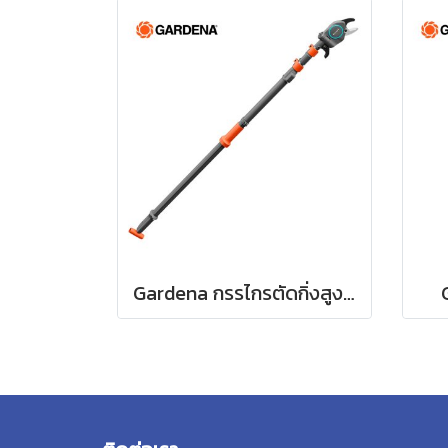
Gardena กรรไกรตัดกิ่งสูงแบบดึง ปรับความยาวได้ 400 ซม. (12081-20)