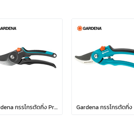
Gardena กรรไกรตัดกิ่ง PremiumCut Pro -สำหรับตัดกิ่งกว้างสูงสุด 24 มม. (12251-20)