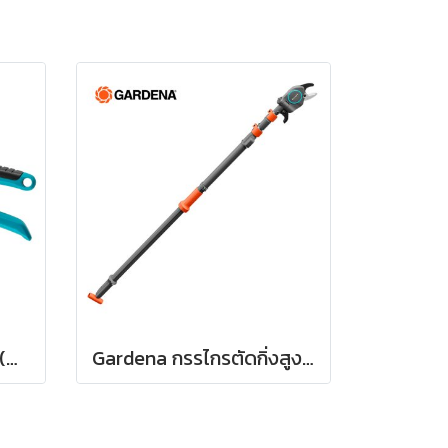
Gardena กรรไกรตัดกิ่ง (08853-34)
Gardena กรรไกรตัดกิ่งสูงแบบดึง ปรับความยาวได้ 400 ซม. (12081-20)