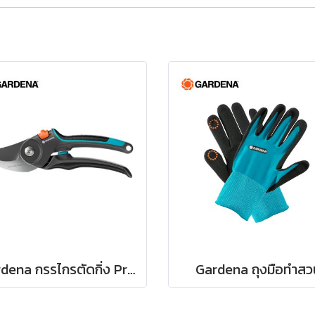
Gardena กรรไกรตัดกิ่ง PremiumCut Pro -สำหรับตัดกิ่งกว้างสูงสุด 24 มม. (12251-20)
Gardena ถุงมือทำสว