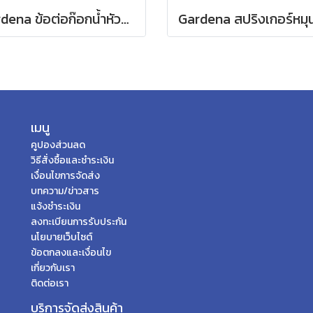
Gardena ข้อต่อก๊อกน้ำหัวแยกสองทาง 26.5 มม. (3/4") (00938-20)
เมนู
คูปองส่วนลด
วิธีสั่งซื้อและชำระเงิน
เงื่อนไขการจัดส่ง
บทความ/ข่าวสาร
แจ้งชำระเงิน
ลงทะเบียนการรับประกัน
นโยบายเว็บไซต์
ข้อตกลงและเงื่อนไข
เกี่ยวกับเรา
ติดต่อเรา
บริการจัดส่งสินค้า