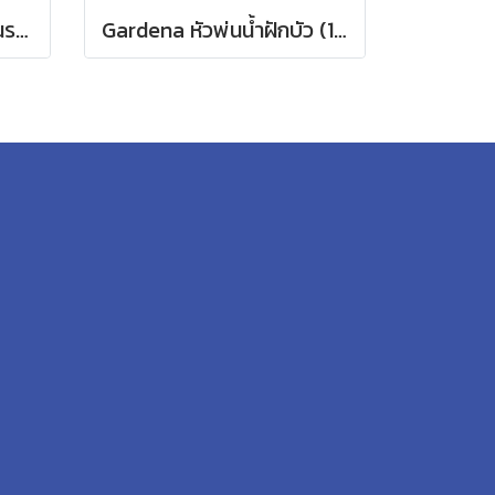
Gardena สปริงเกอร์หมุนรอบแบบปรับได้ Tango (02065-20)
Gardena หัวพ่นน้ำฝักบัว (18330-20)