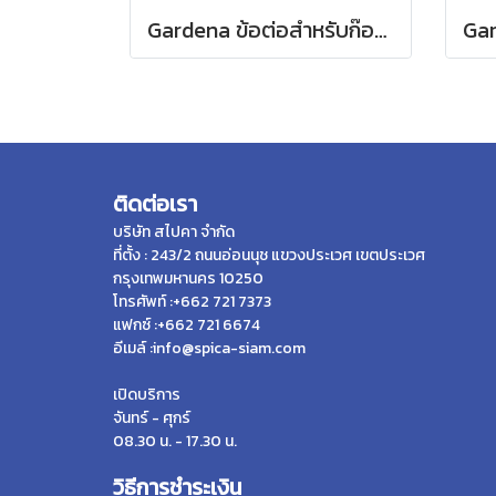
Gardena ข้อต่อสำหรับก๊อกน้ำ ขนาด 3/4" (26.5 มม.) (00921-50)
ติดต่อเรา
บริษัท สไปคา จำกัด
ที่ตั้ง : 243/2 ถนนอ่อนนุช แขวงประเวศ เขตประเวศ
กรุงเทพมหานคร 10250
โทรศัพท์ :+662 721 7373
แฟกซ์ :+662 721 6674
อีเมล์ :info@spica-siam.com
เปิดบริการ
จันทร์ - ศุกร์
08.30 น. - 17.30 น.
วิธีการชำระเงิน