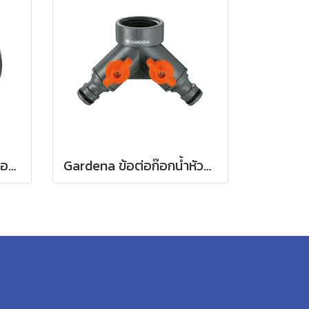
Gardena ข้อต่อสำหรับก๊อกน้ำ ขนาด 3/4" (26.5 มม.) (00921-50)
Gardena ข้อต่อก๊อกน้ำหัวแยกสองทาง 26.5 มม. (3/4") (00938-20)