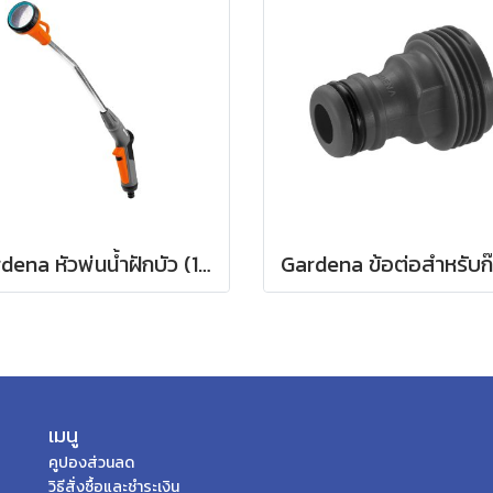
Gardena หัวพ่นน้ำฝักบัว (18330-20)
เมนู
คูปองส่วนลด
วิธีสั่งซื้อและชำระเงิน