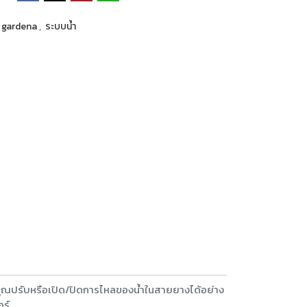
gardena
,
ระบบน้ำ
คุณปรับหรือเปิด/ปิดการไหลของน้ำในสายยางได้อย่าง
อร์