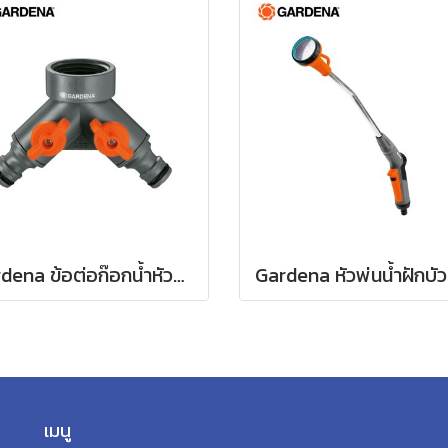
Gardena ข้อต่อก๊อกน้ำหัวแยกสองทาง 26.5 มม. (3/4") (00938-20)
เมนู