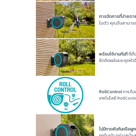
การจัดการที่ง่ายดา
ในตัว คุณจึงสามาร
พร้อมใช้งานทันที
ที่เ
ยึดติดผนังและชุดหัว
RollControl
การดึงเ
เทคโนโลยี RollContro
ไม่มีการพันกันหรือผู
ถูกดึงเข้า อย่างสม่ำ