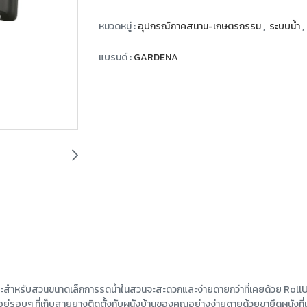
หมวดหมู่ :
อุปกรณ์ภาคสนาม-เกษตรกรรม
,
ระบบน้ำ
,
แบรนด์ :
GARDENA
ะสำหรับสวนขนาดเล็กการรดน้ำในสวนจะสะดวกและง่ายดายกว่าที่เคยด้วย RollUp
รอบๆ ที่เก็บสายยางติดตั้งกับผนังบ้านของคุณอย่างง่ายดายด้วยขายึดผนังที่แข็