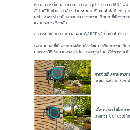
หักงอง่ายๆที่เก็บสายยางสามารถหมุนได้มากกว่า 180° เพื่อใ
อัตโนมัติในช่วงเวลาสั้นๆด้วยระบบสปริงเทคโนโลยี RollCont
RollControl ปกป้องสายยางจากความเสียหายที่เกิดจากการหมุ
แรงของการดึงกลับ
สามารถใช้ข้อต่อและหัวฉีดจาก GARDENA ดั้งเดิมได้จึงสามา
GARDENA ที่เก็บสายยางติดผนัง กันแสงยูวีและความเย็นได
นอกจากนี้ที่เก็บสายยางจะไม่สามารถถูกขโมยได้ด้วยระบบป
การจัดเก็บสายยางที
เสมอ ทั้งหัวฉีด หัว
เพื่อการรดน้ำที่สะด
มากกว่า 180° ช่วยให