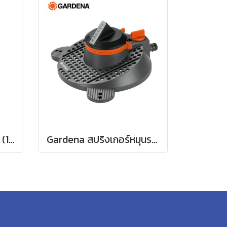
Gardena หัวพ่นน้ำฝักบัว (18330-20)
Gardena สปริงเกอร์หมุนรอบแบบปรับได้ Tango (02065-20)