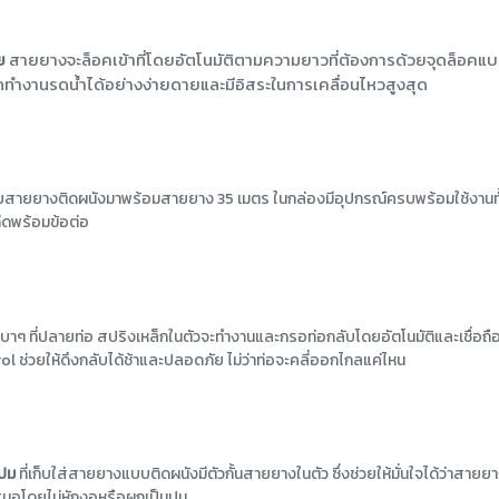
ย
สายยางจะล็อคเข้าที่โดยอัตโนมัติตามความยาวที่ต้องการด้วยจุดล็อคแบ
ถทำงานรดน้ำได้อย่างง่ายดายและมีอิสระในการเคลื่อนไหวสูงสุด
ก็บสายยางติดผนังมาพร้อมสายยาง 35 เมตร ในกล่องมีอุปกรณ์ครบพร้อมใช้งานทั
ฉีดพร้อมข้อต่อ
บาๆ ที่ปลายท่อ สปริงเหล็กในตัวจะทำงานและกรอท่อกลับโดยอัตโนมัติและเชื่อถือ
l ช่วยให้ดึงกลับได้ช้าและปลอดภัย ไม่ว่าท่อจะคลี่ออกไกลแค่ไหน
กปม
ที่เก็บใส่สายยางแบบติดผนังมีตัวกั้นสายยางในตัว ซึ่งช่วยให้มั่นใจได้ว่าสายย
เสมอโดยไม่หักงอหรือผูกเป็นปม