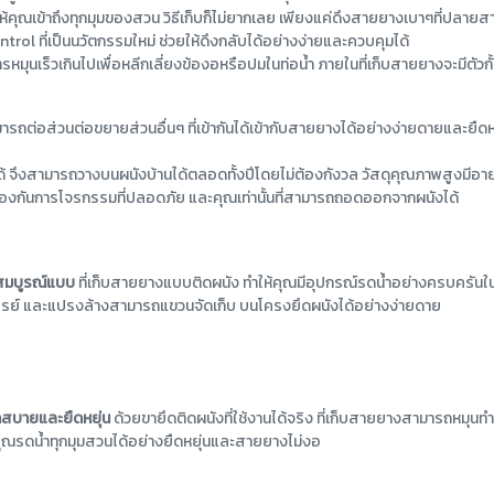
ห้คุณเข้าถึงทุกมุมของสวน วิธีเก็บก็ไม่ยากเลย เพียงแค่ดึงสายยางเบาๆที่ปลายสา
rol ที่เป็นนวัตกรรมใหม่ ช่วยให้ดึงกลับได้อย่างง่ายและควบคุมได้
นเร็วเกินไปเพื่อหลีกเลี่ยงข้องอหรือปมในท่อน้ำ ภายในที่เก็บสายยางจะมีตัวกั้
รถต่อส่วนต่อขยายส่วนอื่นๆ ที่เข้ากันได้เข้ากับสายยางได้อย่างง่ายดายและยืดห
้ จึงสามารถวางบนผนังบ้านได้ตลอดทั้งปีโดยไม่ต้องกังวล วัสดุคุณภาพสูงมีอาย
้องกันการโจรกรรมที่ปลอดภัย และคุณเท่านั้นที่สามารถถอดออกจากผนังได้
่สมบูรณ์แบบ
ที่เก็บสายยางแบบติดผนัง ทำให้คุณมีอุปกรณ์รดน้ำอย่างครบครัน
สเปรย์ และแปรงล้างสามารถแขวนจัดเก็บ บนโครงยึดผนังได้อย่างง่ายดาย
วกสบายและยืดหยุ่น
ด้วยขายึดติดผนังที่ใช้งานได้จริง ที่เก็บสายยางสามารถหมุนทำ
้คุณรดน้ำทุกมุมสวนได้อย่างยืดหยุ่นและสายยางไม่งอ