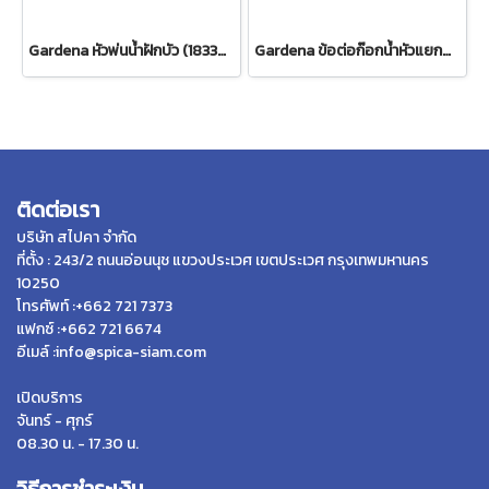
Gardena หัวพ่นน้ำฝักบัว (18330-20)
Gardena ข้อต่อก๊อกน้ำหัวแยกสองทาง 26.5 มม. (3/4") (00938-20)
ติดต่อเรา
บริษัท สไปคา จำกัด
ที่ตั้ง : 243/2 ถนนอ่อนนุช แขวงประเวศ เขตประเวศ กรุงเทพมหานคร
10250
โทรศัพท์ :+662 721 7373
แฟกซ์ :+662 721 6674
อีเมล์ :info@spica-siam.com
เปิดบริการ
จันทร์ - ศุกร์
08.30 น. - 17.30 น.