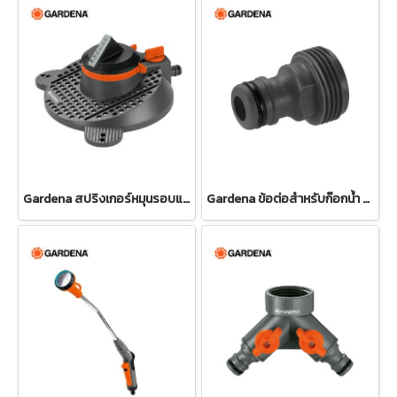
Gardena สปริงเกอร์หมุนรอบแบบปรับได้ Tango (02065-20)
Gardena ข้อต่อสำหรับก๊อกน้ำ ขนาด 3/4" (26.5 มม.) (00921-50)