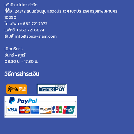
บริษัท สไปคา จำกัด
ที่ตั้ง : 243/2 ถนนอ่อนนุช แขวงประเวศ เขตประเวศ กรุงเทพมหานคร
10250
โทรศัพท์ :+662 721 7373
แฟกซ์ :+662 721 6674
อีเมล์ :info@spica-siam.com
เปิดบริการ
จันทร์ - ศุกร์
08.30 น. - 17.30 น.
วิธีการชำระเงิน