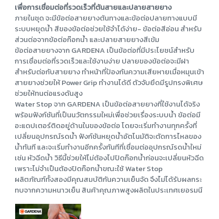
เพื่อการเชื่อมต่อที่รวดเร็วที่ต้นสายและปลายสายยาง
ภายในชุด จะมีข้อต่อสายยางต้นทางและข้อต่อปลายทางแบบมี
ระบบหยุดน้ำ สีของข้อต่อช่วยใช้จำได้ง่าย- ข้อต่อสีอ่อน สำหรับ
ส่วนต่อจากข้อต่อก๊อกน้ำ และปลายสายยางสีเข้ม
ข้อต่อสายยางจาก GARDENA เป็นข้อต่อที่มีประโยชน์สำหรับ
การเชื่อมต่อที่รวดเร็วและใช้งานง่าย ปลายของข้อต่อจะมีฝา
สำหรับต่อกับสายยาง ทำหน้าที่ป้องกันความเสียหายเมื่อหมุนเข้า
สายยางช่วยให้ Power Grip ทำงานได้ดี ตัวจับยึดมีรูปทรงพิเศษ
ช่วยให้ทนต่อแรงดันสูง
Water Stop จาก GARDENA เป็นข้อต่อสายยางที่ใช้งานได้จริง
พร้อมฟังก์ชันที่เป็นนวัตกรรมใหม่เพื่อช่วยเรื่องระบบน้ำ ข้อต่อมี
อะแดปเตอร์ติดอยู่ด้านในของข้อต่อ โดยจะเริ่มทำงานทุกครั้งที่
เปลี่ยนอุปกรณ์รดน้ำ ฟังก์ชันหยุดน้ำอัตโนมัติจะตัดการไหลของ
น้ำทันที และจะเริ่มทำงานอีกครั้งทันทีที่เชื่อมต่ออุปกรณ์รดน้ำใหม่
เช่น หัวฉีดน้ำ วิธีนี้ช่วยให้ไม่ต้องไปปิดก๊อกน้ำก่อนจะเปลี่ยนหัวฉีด
เพราะไม่จำเป็นต้องปิดก๊อกน้ำขณะใช้ Water Stop
ผลิตภัณฑ์ทั้งสองมีคุณสมบัติกันความเย็นจัด จึงไม่ได้รับผลกระ
ทบจากความหนาวเย็น สินค้าคุณภาพสูงผลิตในประเทศเยอรมนี