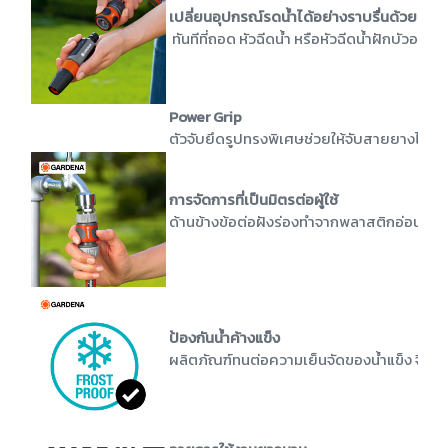
เปลี่ยนอุปกรณ์รดน้ำได้อย่างราบรื่นด้วยระบบ
ทันทีที่ถอด หัวฉีดน้ำ หรือหัวฉีดน้ำฝักบัวออก
Power Grip
ตัวจับยึดรูปทรงพิเศษช่วยให้จับสายยางได้แ
การจัดการที่เป็นมิตรต่อผู้ใช้
ด้านข้างข้อต่อฝังร่องทำจากพลาสติกอ่อนช่วย
ป้องกันน้ำค้างแข็ง
ผลิตภัณฑ์ทนต่อความเย็นจัดของน้ำแข็ง จึงมั่