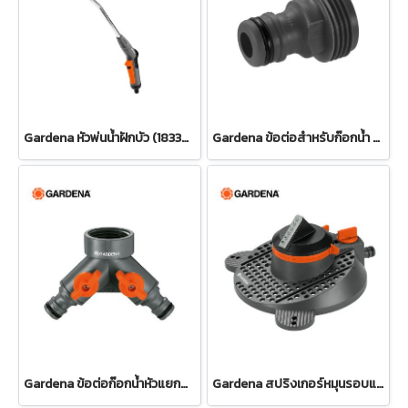
Gardena หัวพ่นน้ำฝักบัว (18330-20)
Gardena ข้อต่อสำหรับก๊อกน้ำ ขนาด 3/4" (26.5 มม.) (00921-50)
Gardena ข้อต่อก๊อกน้ำหัวแยกสองทาง 26.5 มม. (3/4") (00938-20)
Gardena สปริงเกอร์หมุนรอบแบบปรับได้ Tango (02065-20)