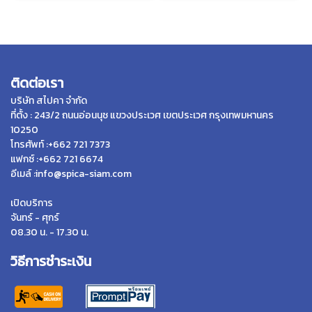
ติดต่อเรา
บริษัท สไปคา จำกัด
ที่ตั้ง : 243/2 ถนนอ่อนนุช แขวงประเวศ เขตประเวศ กรุงเทพมหานคร
10250
โทรศัพท์ :+662 721 7373
แฟกซ์ :+662 721 6674
อีเมล์ :info@spica-siam.com
เปิดบริการ
จันทร์ - ศุกร์
08.30 น. - 17.30 น.
วิธีการชำระเงิน