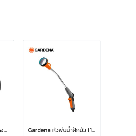
Gardena ข้อต่อสำหรับก๊อกน้ำ ขนาด 3/4" (26.5 มม.) (00921-50)
Gardena หัวพ่นน้ำฝักบัว (18330-20)