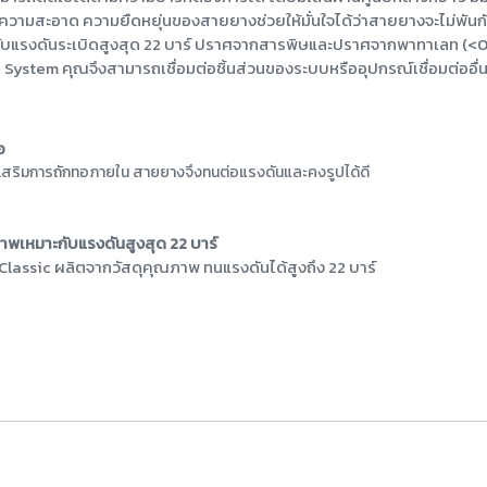
ความสะอาด ความยืดหยุ่นของสายยางช่วยให้มั่นใจได้ว่าสายยางจะไม่พันกันหร
บแรงดันระเบิดสูงสุด 22 บาร์ ปราศจากสารพิษและปราศจากพาทาเลท (<0.1%
System คุณจึงสามารถเชื่อมต่อชิ้นส่วนของระบบหรืออุปกรณ์เชื่อมต่ออื
อ
รเสริมการถักทอภายใน สายยางจึงทนต่อแรงดันและคงรูปได้ดี
เหมาะกับแรงดันสูงสุด 22 บาร์
lassic ผลิตจากวัสดุคุณภาพ ทนแรงดันได้สูงถึง 22 บาร์