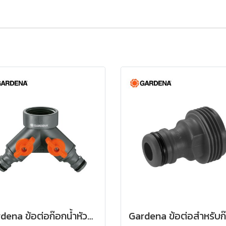
Gardena ข้อต่อก๊อกน้ำหัวแยกสองทาง 26.5 มม. (3/4") (00938-20)