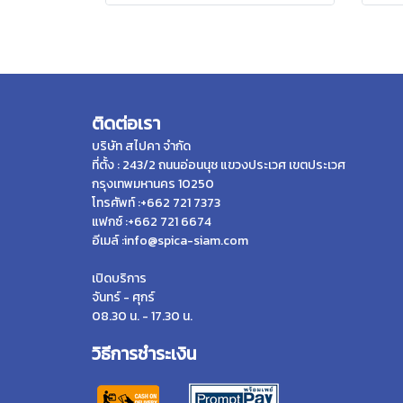
ติดต่อเรา
บริษัท สไปคา จำกัด
ที่ตั้ง : 243/2 ถนนอ่อนนุช แขวงประเวศ เขตประเวศ
กรุงเทพมหานคร 10250
โทรศัพท์ :+662 721 7373
แฟกซ์ :+662 721 6674
อีเมล์ :info@spica-siam.com
เปิดบริการ
จันทร์ - ศุกร์
08.30 น. - 17.30 น.
วิธีการชำระเงิน