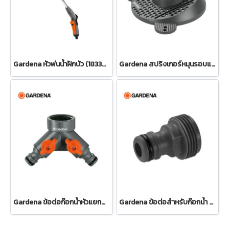
Gardena หัวพ่นน้ำฝักบัว (18330-20)
Gardena สปริงเกอร์หมุนรอบแบบปรับได้ Tango (02065-20)
Gardena ข้อต่อก๊อกน้ำหัวแยกสองทาง 26.5 มม. (3/4") (00938-20)
Gardena ข้อต่อสำหรับก๊อกน้ำ ขนาด 3/4" (26.5 มม.) (00921-50)