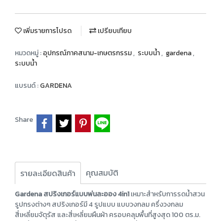
เพิ่มรายการโปรด
เปรียบเทียบ
หมวดหมู่ :
อุปกรณ์ภาคสนาม-เกษตรกรรม
,
ระบบน้ำ
,
gardena
,
ระบบน้ำ
แบรนด์ :
GARDENA
Share
คุณสมบัติ
รายละเอียดสินค้า
Gardena สปริงเกอร์แบบพ่นละออง 4in1
เหมาะสำหรับการรดน้ำสวน
รูปทรงต่างๆ สปริงเกอร์มี 4 รูปแบบ แบบวงกลม ครึ่งวงกลม
สี่เหลี่ยมจัตุรัส และสี่เหลี่ยมผืนผ้า ครอบคลุมพื้นที่สูงสุด 100 ตร.ม.