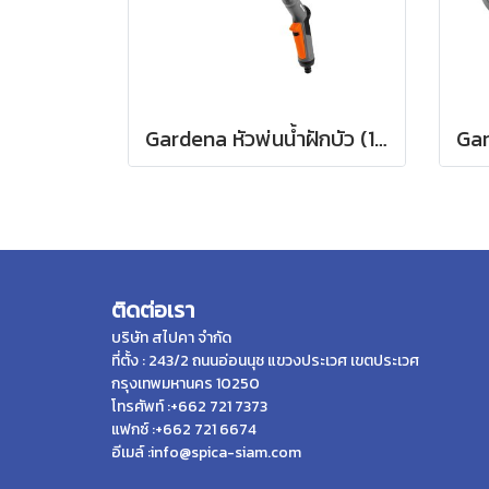
Gardena หัวพ่นน้ำฝักบัว (18330-20)
ติดต่อเรา
บริษัท สไปคา จำกัด
ที่ตั้ง : 243/2 ถนนอ่อนนุช แขวงประเวศ เขตประเวศ
กรุงเทพมหานคร 10250
โทรศัพท์ :+662 721 7373
แฟกซ์ :+662 721 6674
อีเมล์ :info@spica-siam.com