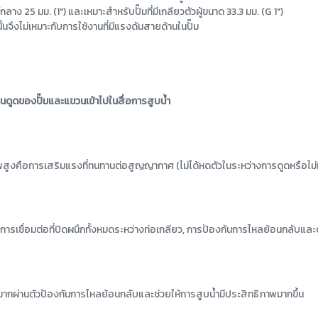
์กลาง 25 มม. (1") และเหมาะสำหรับปั๊มที่มีเกลียวตัวผู้ขนาด 33.3 มม. (G 1")
ึงไม่เหมาะกับการใช้งานที่มีแรงดันสายด้านในปั๊ม
านดูดของปั๊มและแขวนเข้าไปในสื่อการสูบน้ำ
พสูงคือการเสริมแรงที่ทนทานต่อสูญญากาศ (ไม่ได้หดตัวในระหว่างการดูดหรือไม่มีส
ห้การเชื่อมต่อที่ปิดผนึกทั้งหมดระหว่างท่อเกลียว, การป้องกันการไหลย้อนกลับแ
มากผ่านตัวป้องกันการไหลย้อนกลับและช่วยให้การสูบน้ำมีประสิทธิภาพมากขึ้น