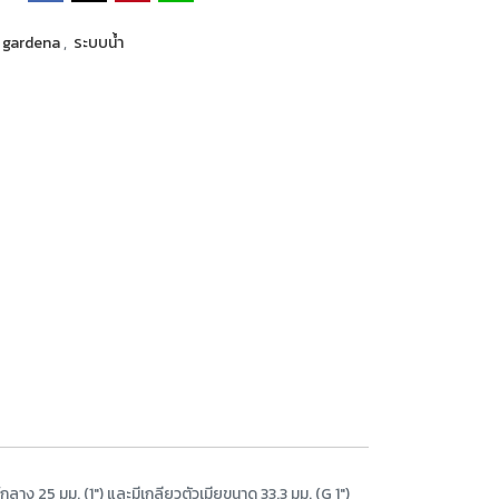
gardena
,
ระบบน้ำ
ง 25 มม. (1") และมีเกลียวตัวเมียขนาด 33.3 มม. (G 1")