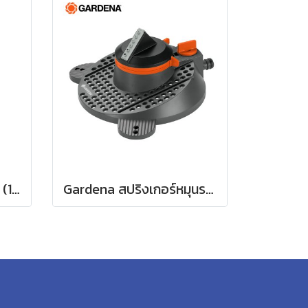
Gardena หัวพ่นน้ำฝักบัว (18330-20)
Gardena สปริงเกอร์หมุนรอบแบบปรับได้ Tango (02065-20)