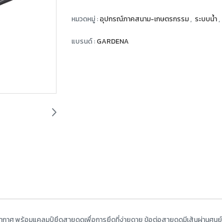
หมวดหมู่ :
อุปกรณ์ภาคสนาม-เกษตรกรรม
,
ระบบน้ำ
,
แบรนด์ :
GARDENA
ศ พร้อมแคลมป์ยึดสายดูดเพื่อการยึดที่ง่ายดาย ข้อต่อสายดูดมีเส้นผ่านศูนย์กลา