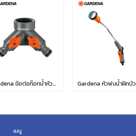
Gardena ข้อต่อก๊อกน้ำหัวแยกสองทาง 26.5 มม. (3/4") (00938-20)
เมนู