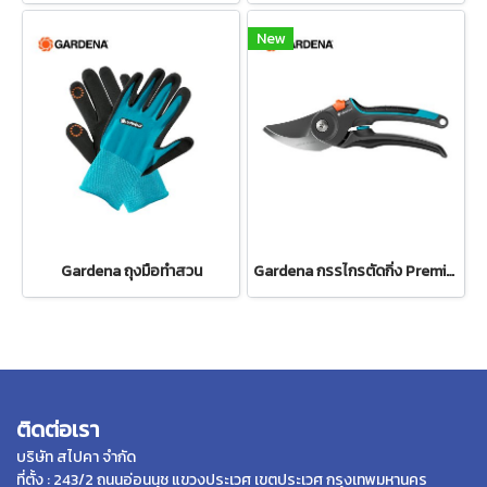
New
Gardena ถุงมือทำสวน
Gardena กรรไกรตัดกิ่ง PremiumCut Pro -สำหรับตัดกิ่งกว้างสูงสุด 24 มม. (12251-20)
ติดต่อเรา
บริษัท สไปคา จำกัด
ที่ตั้ง : 243/2 ถนนอ่อนนุช แขวงประเวศ เขตประเวศ กรุงเทพมหานคร