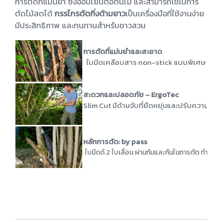
การตัดที่แม่นยำ ซึ่งอ่อนโยนต่อต้นไม้ และสามารถใช้ในการ
ตัดไม้สดได้
กรรไกรตัดกิ่งด้ามยาว
เป็นเครื่องมือที่ใช้งานง่าย
มีประสิทธิภาพ และทนทานสำหรับชาวสวน
การตัดที่แม่นยำและสะอาด
ใบมีดเคลือบสาร non-stick แบบพิเศษ รูปทรงกา
สะดวกและปลอดภัย – ErgoTec
Slim Cut มีด้ามจับที่ยืดหยุ่นและปรับความสู
หลักการตัด: by pass
ใบมีดด์ 2 ใบเลื่อน ผ่านกันและกันในการตัด ทำให