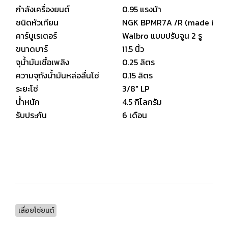
กำลังเครื่องยนต์
0.95 แรงม้า
ชนิดหัวเทียน
NGK BPMR7A /R (made in J
คาร์บูเรเตอร์
Walbro แบบปรับจูน 2 รู
ขนาดบาร์
11.5 นิ้ว
จุน้ำมันเชื้อเพลิง
0.25 ลิตร
ความจุถังน้ำมันหล่อลื่นโซ่
0.15 ลิตร
ระยะโซ่
3/8" LP
น้ำหนัก
4.5 กิโลกรัม
รับประกัน
6 เดือน
เลื่อยโซ่ยนต์