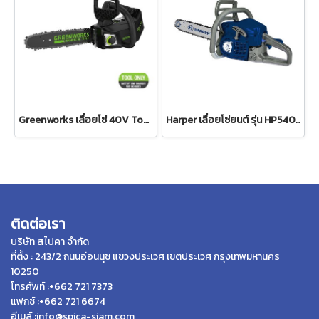
Greenworks เลื่อยโซ่ 40V Top Handle (เฉพาะตัวเครื่อง)
Harper เลื่อยโซ่ยนต์ รุ่น HP540, บาร์ 11.5 นิ้ว
ติดต่อเรา
บริษัท สไปคา จำกัด
ที่ตั้ง : 243/2 ถนนอ่อนนุช แขวงประเวศ เขตประเวศ กรุงเทพมหานคร
10250
โทรศัพท์ :+662 721 7373
แฟกซ์ :+662 721 6674
อีเมล์ :info@spica-siam.com