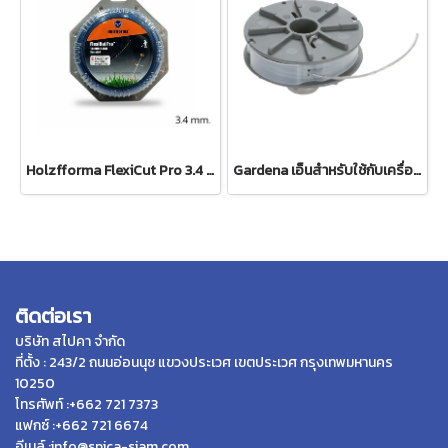
Holzfforma FlexiCut Pro 3.4 mm / .134" x 30m. เอ็นตัดหญ้า ฟันเลื่อย ขนาด 3.4 มม. 30 ม.
Gardena เอ็นสำหรับใช้กับเครื่องตัดหญ้า 300/23 (05307-20)
ติดต่อเรา
บริษัท สไปคา จำกัด
ที่ตั้ง : 243/2 ถนนอ่อนนุช แขวงประเวศ เขตประเวศ กรุงเทพมหานคร
10250
โทรศัพท์ :+662 721 7373
แฟกซ์ :+662 721 6674
อีเมล์ :info@spica-siam.com