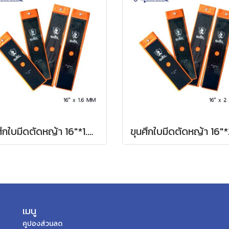
ขุนศึกใบมีดตัดหญ้า 16"*1.6 MM ตรง
เมนู
คูปองส่วนลด