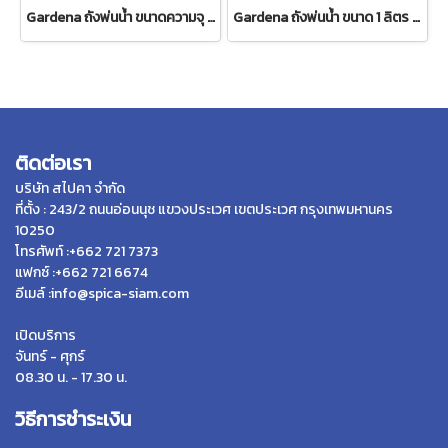
Gardena ถังพ่นน้ำ ขนาดความจุ 5 ลิตร (11130-20)
Gardena ถังพ่นน้ำ ขนาด 1 ลิตร (11112-20)
ติดต่อเรา
บริษัท สไปคา จำกัด
ที่ตั้ง : 243/2 ถนนอ่อนนุช แขวงประเวศ เขตประเวศ กรุงเทพมหานคร
10250
โทรศัพท์ :+662 721 7373
แฟกซ์ :+662 721 6674
อีเมล์ :info@spica-siam.com
เปิดบริการ
จันทร์ - ศุกร์
08.30 น. - 17.30 น.
วิธีการชำระเงิน