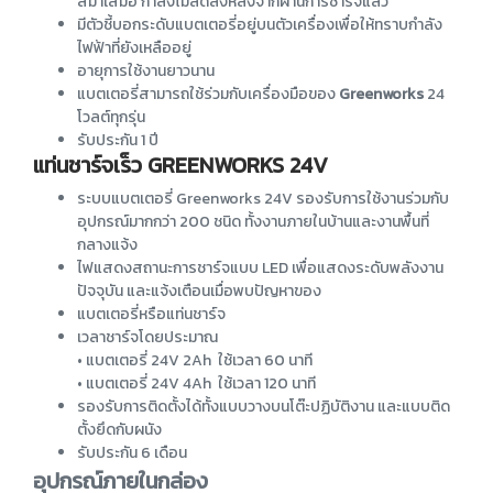
สม่ำเสมอ กำลังไม่ลดลงหลังจากผ่านการชาร์จแล้ว
มีตัวชี้บอกระดับแบตเตอรี่อยู่บนตัวเครื่องเพื่อให้ทราบกำลัง
ไฟฟ้าที่ยังเหลืออยู่
อายุการใช้งานยาวนาน
แบตเตอรี่สามารถใช้ร่วมกับเครื่องมือของ
Greenworks
24
โวลต์ทุกรุ่น
รับประกัน 1 ปี
แท่นชาร์จเร็ว GREENWORKS 24V
ระบบแบตเตอรี่ Greenworks 24V รองรับการใช้งานร่วมกับ
อุปกรณ์มากกว่า 200 ชนิด ทั้งงานภายในบ้านและงานพื้นที่
กลางแจ้ง
ไฟแสดงสถานะการชาร์จแบบ LED เพื่อแสดงระดับพลังงาน
ปัจจุบัน และแจ้งเตือนเมื่อพบปัญหาของ
แบตเตอรี่หรือแท่นชาร์จ
เวลาชาร์จโดยประมาณ
• แบตเตอรี่ 24V 2Ah ใช้เวลา 60 นาที
• แบตเตอรี่ 24V 4Ah ใช้เวลา 120 นาที
รองรับการติดตั้งได้ทั้งแบบวางบนโต๊ะปฏิบัติงาน และแบบติด
ตั้งยึดกับผนัง
รับประกัน 6 เดือน
อุปกรณ์ภายในกล่อง