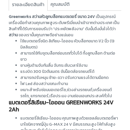
คุณสมบัติ
รายละเอียดสินค้า
Greenworks สว่านหัวลูกบล็อกแบตเตอรี่ ขนาด 24V
เป็นอุปกรณ์
เครื่องมือทำสวนคุณภาพสูงระดับพรีเมี่ยมนำเข้าจากต่างประเทศ เป็น
สินค้าที่ได้รับการยอมรับว่า “ประหยัดพลังงาน” ดังนั้นจึงมั่นใจได้ว่า
สว่าน
ของเรานั้นคุณภาพดีอย่างแน่นอน
ใช้แบตเตอรี่ชนิด ลิเทียม-ไอออน หัวบล็อกขนาด 1/2 นิ้ว (13
มิลลิเมตร)
สามารถใช้กับชุดบล็อกซ่อมรถทั่วไปได้ ทั้งลูกบล็อก ด้ามต่อ
ยาว
ยางหุ้มด้ามจับกันลื่น จับกระชับเวลาใช้งาน
แรงบิด 300 นิวตันเมตร ขันน็อตล้อรถยนต์ได้
สามารถปรับหมุน ซ้าย-ขวา ปรับความแรงได้ตามมือกด
ไฟ Led ส่องสว่างขณะทำงาน
เหมาะสำหรับซ่อมมอเตอร์ไซ,ช่วงล่างรถยนต์,เครื่องยนต์
รถไถ, แทรกเตอร์,เรือประมง งานซ่อมเอนกประสงค์ทั่วไป
แบตเตอรี่ลิเธียม-ไอออน GREENWORKS 24V
2Ah
แบตเตอรี่ลิเธียม-ไอออน คุณภาพสูงด้วยเซลล์แบตเตอรี่พา
นาโซนิคจากญี่ปุ่น G-MAX 24 V มีสมรรถนะสูง ให้กำลังสูง