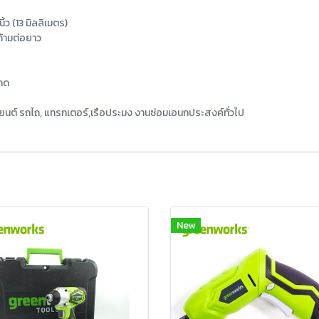
้ว (13 มิลลิเมตร)
ด้ามต่อยาว
กด
งยนต์ รถไถ, แทรกเตอร์,เรือประมง งานซ่อมเอนกประสงค์ทั่วไป
New