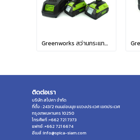
Greenworks สว่านกระแทกและสว่านโรตารี่ พร้อมแท่นชาร์จและแบตเตอรี่ 2Ah 2 ก้อน
ติดต่อเรา
บริษัท สไปคา จำกัด
ที่ตั้ง : 243/2 ถนนอ่อนนุช แขวงประเวศ เขตประเวศ
กรุงเทพมหานคร 10250
โทรศัพท์ :+662 721 7373
แฟกซ์ :+662 721 6674
อีเมล์ :info@spica-siam.com