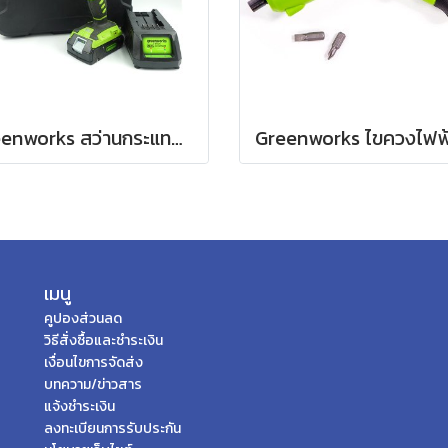
Greenworks สว่านกระแทก ขนาด 24V พร้อมแบตเตอรี่และแท่นชาร์จ
เมนู
คูปองส่วนลด
วิธีสั่งซื้อและชำระเงิน
เงื่อนไขการจัดส่ง
บทความ/ข่าวสาร
แจ้งชำระเงิน
ลงทะเบียนการรับประกัน