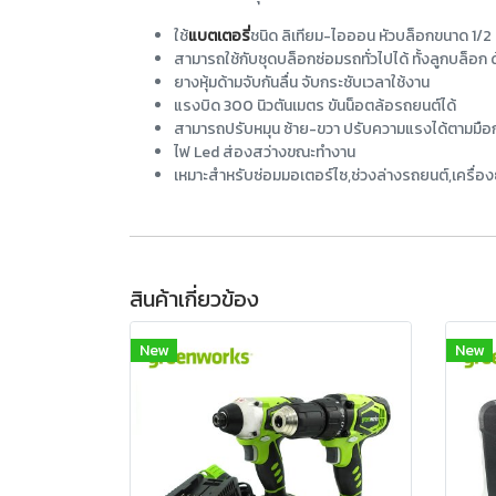
ใช้
แบตเตอรี่
ชนิด ลิเทียม-ไอออน หัวบล็อกขนาด 1/2 นิ
สามารถใช้กับชุดบล็อกซ่อมรถทั่วไปได้ ทั้งลูกบล็อก 
ยางหุ้มด้ามจับกันลื่น จับกระชับเวลาใช้งาน
แรงบิด 300 นิวตันเมตร ขันน็อตล้อรถยนต์ได้
สามารถปรับหมุน ซ้าย-ขวา ปรับความแรงได้ตามมือ
ไฟ Led ส่องสว่างขณะทำงาน
เหมาะสำหรับซ่อมมอเตอร์ไซ,ช่วงล่างรถยนต์,เครื่อ
สินค้าเกี่ยวข้อง
New
New