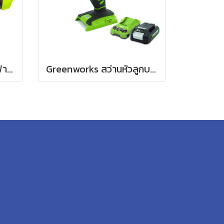
Greenworks ไขควงไฟฟ้า 4V
Greenworks สว่านหัวลูกบล็อกแบตเตอรี่ ขนาด 24V พร้อมแบตเตอรี่(2 แอมป์)และแท่นชาร์จ