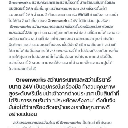
Greenworks สว่านกระแทกและสว่านโรตารี่ มาพร้อมแท่นชาร์จและ
แบตเตอรี่ 2Ah
เมื่อซื้อชุด
สว่านกระแทก
และ
สว่านโรตารี่
จะได้
แบตเตอรี่ 2Ah จำนวน 2 ก้อนและแท่นชาร์จ
พิเศษ!!
ท่านยังสามารถนำ
ไปใช้กับ สินค้าอื่นๆ ของ
Greenworks
24V ได้อีกด้วย คุ้มจริงๆ
Greenworks สว่านกระแทกและสว่านโรตารี่ มาพร้อมแท่นชาร์จและ
แบตเตอรี่ 2Ah
ทุกท่านอาจจะคุ้นเคยกับการใช้สว่านที่มีสายไฟ และอาจ
จะมีความคิดว่าสว่านที่ใช้สายไฟจะแรงกว่า บอกเลยว่าคุณกำลังคิด
ผิด!! เพราะสว่านแบตเตอรี่ของเรานั้นมีประสิทธิภาพเทียบเท่า สว่านที่
ใช้สายไฟ ข้อดีของการใช้
สว่านแบตเตอรี่
คือ ไม่ต้องกังวลกับการเก็บ
สายให้ยุ่งยาก ไม่ต้องหาปลั๊กไฟเมื่อต้องการใช้งาน และเจ้าตัวนี้ป็น
สว่านโรตารี่ 2 ระบบ สามารถใช้งานเจาะไม้ เจาะเหล็กและเจาะปูนได้
(เจาะคอนกรีตได้)
Greenworks สว่านกระแทกและสว่านโรตารี่
ขนาด 24V
เป็นอุปกรณ์เครื่องมือทำสวนคุณภาพ
สูงระดับพรีเมี่ยมนำเข้าจากต่างประเทศ เป็นสินค้าที่
ได้รับการยอมรับว่า “ประหยัดพลังงาน” ดังนั้นจึง
มั่นใจได้ว่าเครื่องตัดหญ้าของเรานั้นคุณภาพดี
อย่างแน่นอน
สว่านกระแทกและสว่านโรตารี่ Greenworks
เป็นสินค้าที่ใช้ระบบ