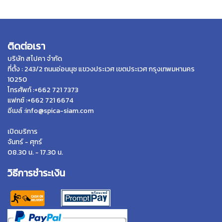
ติดต่อเรา
บริษัท สไปคา จำกัด
ที่ตั้ง : 243/2 ถนนอ่อนนุช แขวงประเวศ เขตประเวศ กรุงเทพมหานคร
10250
โทรศัพท์ :+662 721 7373
แฟกซ์ :+662 721 6674
อีเมล์ :info@spica-siam.com
เปิดบริการ
จันทร์ - ศุกร์
08.30 น. - 17.30 น.
วิธีการชำระเงิน