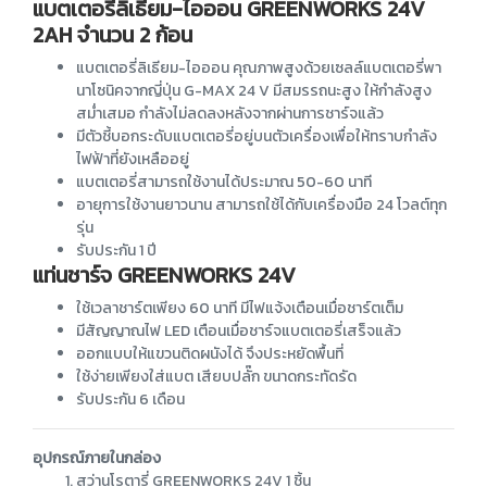
แบตเตอรี่ลิเธียม-ไอออน GREENWORKS 24V
2AH จำนวน 2 ก้อน
แบตเตอรี่ลิเธียม-ไอออน คุณภาพสูงด้วยเซลล์แบตเตอรี่พา
นาโซนิคจากญี่ปุ่น G-MAX 24 V มีสมรรถนะสูง ให้กำลังสูง
สม่ำเสมอ กำลังไม่ลดลงหลังจากผ่านการชาร์จแล้ว
มีตัวชี้บอกระดับแบตเตอรี่อยู่บนตัวเครื่องเพื่อให้ทราบกำลัง
ไฟฟ้าที่ยังเหลืออยู่
แบตเตอรี่สามารถใช้งานได้ประมาณ 50-60 นาที
อายุการใช้งานยาวนาน สามารถใช้ได้กับเครื่องมือ 24 โวลต์ทุก
รุ่น
รับประกัน 1 ปี
แท่นชาร์จ GREENWORKS 24V
ใช้เวลาชาร์ตเพียง 60 นาที มีไฟแจ้งเตือนเมื่อชาร์ตเต็ม
มีสัญญาณไฟ LED เตือนเมื่อชาร์จแบตเตอรี่เสร็จแล้ว
ออกแบบให้แขวนติดผนังได้ จึงประหยัดพื้นที่
ใช้ง่ายเพียงใส่แบต เสียบปลั๊ก ขนาดกระทัดรัด
รับประกัน 6 เดือน
อุปกรณ์ภายในกล่อง
สว่านโรตารี่ GREENWORKS 24V 1 ชิ้น