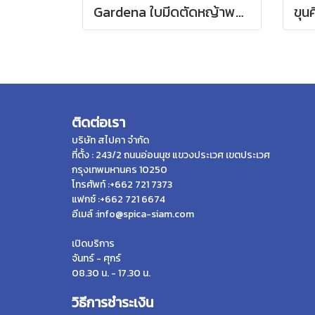
Gardena ใบมีดตัดหญ้าพลาสติก แบบเปลี่ยนสำหรับเครื่องตัดหญ้า (เซต 20 ชิ้น) (05368-20)
ติดต่อเรา
บริษัท สไปคา จำกัด
ที่ตั้ง : 243/2 ถนนอ่อนนุช แขวงประเวศ เขตประเวศ
กรุงเทพมหานคร 10250
โทรศัพท์ :+662 721 7373
แฟกซ์ :+662 721 6674
อีเมล์ :info@spica-siam.com
เปิดบริการ
จันทร์ - ศุกร์
08.30 น. - 17.30 น.
วิธีการชำระเงิน