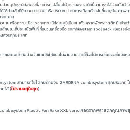
่นด้วยอุปกรณ์ต่อพ่วงที่สามารถเปลี่ยนได้ คราดพลาสติกนี้สามารถใช้ร่วมกั
ห้ใช้ด้ามจับที่มีความยาว 130 หรือ 150 ซม. โดยการเลือกด้ามจับขึ้นอยู่กับสภา
สบายเสมอ
ยาวนาน เพื่อความแข็งแรงทนทาน มีท่ออะลูมิเนียมในตัว คราดพัดพลาสติก มีหน้
็บในลักษณะที่ประหยัดพื้นที่ ที่แขวนเครื่องมือ combisystem Tool Rack Flex (
านสวนทุกประเภท
ถเสียบเข้ากับด้ามจับและขันให้แน่นได้ง่ายดาย แค่นี้ก็จะได้การเชื่อมต่อที่แน่
system สามารถใช้ได้กับด้ามจับ GARDENA combisystem ทุกประเภท ไม่ว่
ือกใช้
(
ไม่รวมอยู่ในชุด
)
bisystem Plastic Fan Rake XXL vario ผลิตจากพลาสติกคุณภาพสูง แล