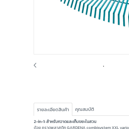
คุณสมบัติ
รายละเอียดสินค้า
2-in-1: สำหรับกวาดและเก็บขยะในสวน
ด้วย คราดพลาสติก GARDENA combisystem XXL vario ค