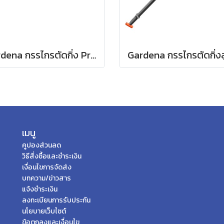
Gardena กรรไกรตัดกิ่ง PremiumCut Pro -สำหรับตัดกิ่งกว้างสูงสุด 24 มม. (12251-20)
เมนู
คูปองส่วนลด
วิธีสั่งซื้อและชำระเงิน
เงื่อนไขการจัดส่ง
บทความ/ข่าวสาร
แจ้งชำระเงิน
ลงทะเบียนการรับประกัน
นโยบายเว็บไซต์
ข้อตกลงและเงื่อนไข