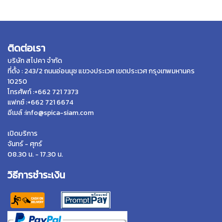
ติดต่อเรา
บริษัท สไปคา จำกัด
ที่ตั้ง : 243/2 ถนนอ่อนนุช แขวงประเวศ เขตประเวศ กรุงเทพมหานคร
10250
โทรศัพท์ :+662 721 7373
แฟกซ์ :+662 721 6674
อีเมล์ :info@spica-siam.com
เปิดบริการ
จันทร์ - ศุกร์
08.30 น. - 17.30 น.
วิธีการชำระเงิน