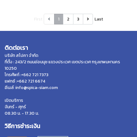
First
1
2
3
Last
ติดต่อเรา
บริษัท สไปคา จำกัด
ที่ตั้ง : 243/2 ถนนอ่อนนุช แขวงประเวศ เขตประเวศ กรุงเทพมหานคร
10250
โทรศัพท์ :+662 721 7373
แฟกซ์ :+662 721 6674
อีเมล์ :info@spica-siam.com
เปิดบริการ
จันทร์ - ศุกร์
08.30 น. - 17.30 น.
วิธีการชำระเงิน